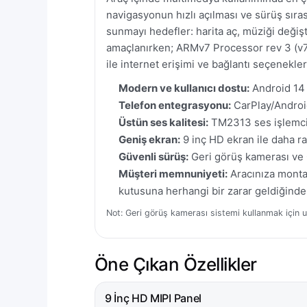
navigasyonun hızlı açılması ve sürüş sıra
sunmayı hedefler: harita aç, müziği değiş
amaçlanırken; ARMv7 Processor rev 3 (v7l
ile internet erişimi ve bağlantı seçenekle
Modern ve kullanıcı dostu:
Android 14 
Telefon entegrasyonu:
CarPlay/Android 
Üstün ses kalitesi:
TM2313 ses işlemcisi 
Geniş ekran:
9 inç HD ekran ile daha r
Güvenli sürüş:
Geri görüş kamerası ve 
Müşteri memnuniyeti:
Aracınıza montaj
kutusuna herhangi bir zarar geldiğinde
Not: Geri görüş kamerası sistemi kullanmak için u
Öne Çıkan Özellikler
9 İnç HD MIPI Panel