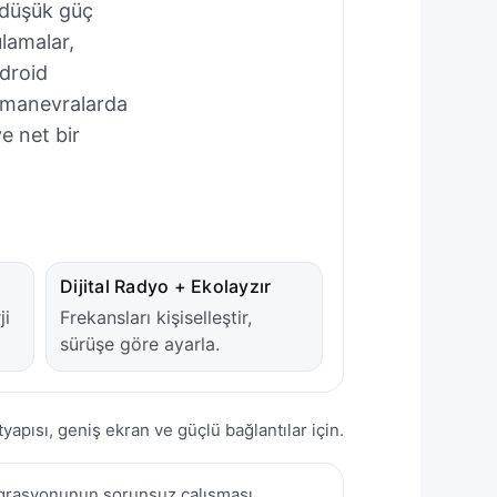
 düşük güç
lamalar,
ndroid
i manevralarda
e net bir
Dijital Radyo + Ekolayzır
ji
Frekansları kişiselleştir,
sürüşe göre ayarla.
yapısı, geniş ekran ve güçlü bağlantılar için.
tegrasyonunun sorunsuz çalışması,