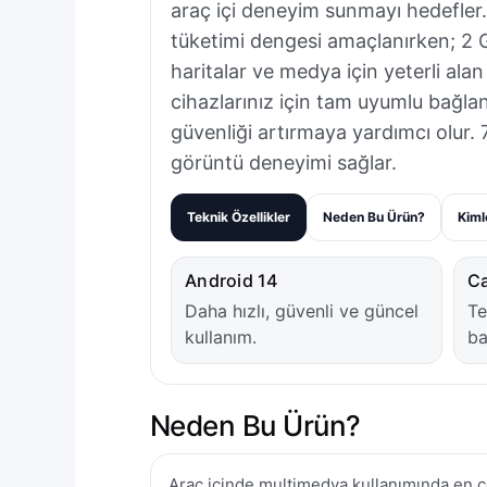
araç içi deneyim sunmayı hedefler
tüketimi dengesi amaçlanırken; 2 
haritalar ve medya için yeterli al
cihazlarınız için tam uyumlu bağla
güvenliği artırmaya yardımcı olur.
görüntü deneyimi sağlar.
Teknik Özellikler
Neden Bu Ürün?
Kiml
Android 14
Ca
Daha hızlı, güvenli ve güncel
Te
kullanım.
ba
Neden Bu Ürün?
Araç içinde multimedya kullanımında en ç