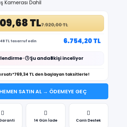
üş Kamerası Dahil
109,68 TL
7.920,00 TL
6.754,20 TL
48 TL tasarruf edin
lendirme
•
🕒 Şu anda
8
kişi inceliyor
fırsatı
*769,34 TL den başlayan taksitlerle!
HEMEN SATIN AL → ÖDEMEYE GEÇ
 Garanti
14 Gün İade
Canlı Destek