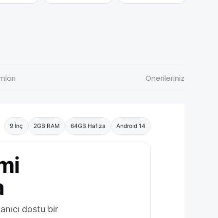
mları
Önerileriniz
9 İnç
2GB RAM
64GB Hafıza
Android 14
mi
a
anıcı dostu bir