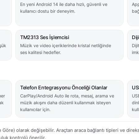
En yeni Android 14 ile daha hızlı, güvenli ve
App
kullanıcı dostu bir deneyim.
bağ
TM2313 Ses İşlemcisi
Dij
şük
Müzik ve video içeriklerinde kristal netliğinde
Dij
ses kalitesi hedefler.
imk
Telefon Entegrasyonu Önceliği Olanlar
USB
her
CarPlay/Android Auto ile rota, mesaj, arama ve
USB
ak
müzik akışını daha düzenli kullanmak isteyen
din
kullanıcılar için.
kul
Göre) olarak değişebilir. Araçtan araca bağlantı tipleri ve dire
luk kontrolü önerilir.