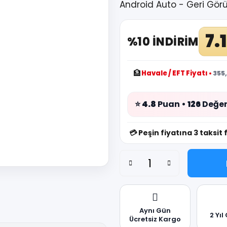
Android Auto - Geri Gör
7.
%10 İNDİRİM
🏦
Havale / EFT Fiyatı
•
355,
⭐
4.8
Puan •
126
Değer
💳
Peşin fiyatına 3 taksit 
Aynı Gün
2 Yıl
Ücretsiz Kargo