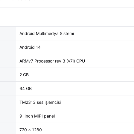
Android Multimedya Sistemi
Android 14
ARMv7 Processor rev 3 (v7l) CPU
2 GB
64 GB
TM2313 ses işlemcisi
9 Inch MIPI panel
720 × 1280