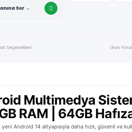
anına Sor →
sit Seçenekleri
Ürün Yoru
oid Multimedya Siste
2GB RAM | 64GB Hafız
eni Android 14 altyapısıyla daha hızlı, güvenli ve kull