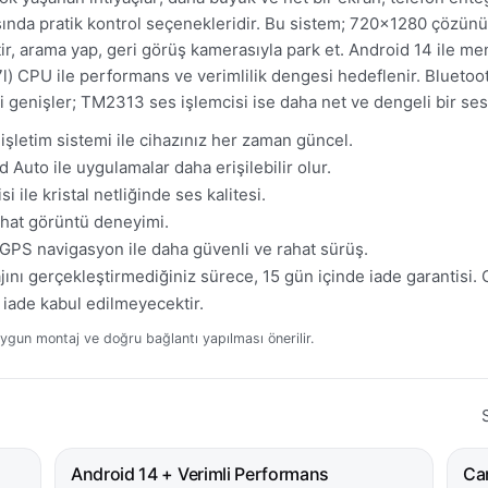
sında pratik kontrol seçenekleridir. Bu sistem; 720×1280 çözünü
tir, arama yap, geri görüş kamerasıyla park et. Android 14 ile 
) CPU ile performans ve verimlilik dengesi hedeflenir. Bluetoo
ri genişler; TM2313 ses işlemcisi ise daha net ve dengeli bir se
işletim sistemi ile cihazınız her zaman güncel.
Auto ile uygulamalar daha erişilebilir olur.
ile kristal netliğinde ses kalitesi.
ahat görüntü deneyimi.
GPS navigasyon ile daha güvenli ve rahat sürüş.
ını gerçekleştirmediğiniz sürece, 15 gün içinde iade garantisi. 
 iade kabul edilmeyecektir.
ygun montaj ve doğru bağlantı yapılması önerilir.
Android 14 + Verimli Performans
Ca