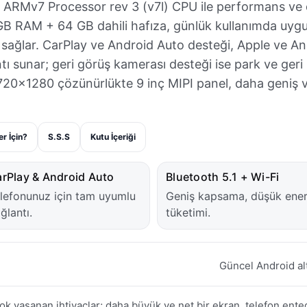
. ARMv7 Processor rev 3 (v7l) CPU ile performans ve
GB RAM + 64 GB dahili hafıza, günlük kullanımda uygu
an sağlar. CarPlay ve Android Auto desteği, Apple ve A
ntı sunar; geri görüş kamerası desteği ise park ve ger
 720×1280 çözünürlükte 9 inç MIPI panel, daha geniş v
er İçin?
S.S.S
Kutu İçeriği
rPlay & Android Auto
Bluetooth 5.1 + Wi-Fi
lefonunuz için tam uyumlu
Geniş kapsama, düşük ener
ğlantı.
tüketimi.
Güncel Android alt
ok yaşanan ihtiyaçlar; daha büyük ve net bir ekran, telefon en