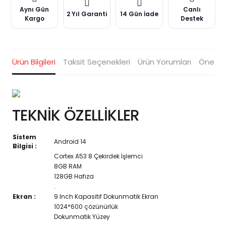
Aynı Gün
Canlı
2 Yıl Garanti
14 Gün İade
Kargo
Destek
Ürün Bilgileri
Taksit Seçenekleri
Ürün Yorumları
Öneriler
TEKNİK ÖZELLİKLER
Sistem
Android 14
Bilgisi :
Cortex A53 8 Çekirdek İşlemci
8GB RAM
128GB Hafıza
.
Ekran :
9 Inch Kapasitif Dokunmatik Ekran
1024*600 çözünürlük
Dokunmatik Yüzey