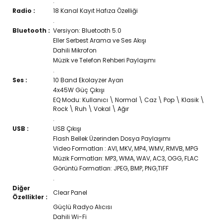
.
Radio :
18 Kanal Kayıt Hafıza Özelliği
.
Bluetooth :
Versiyon: Bluetooth 5.0
Eller Serbest Arama ve Ses Akışı
Dahili Mikrofon
Müzik ve Telefon Rehberi Paylaşımı
.
Ses :
10 Band Ekolayzer Ayarı
4x45W Güç Çıkışı
EQ Modu: Kullanıcı \ Normal \ Caz \ Pop \ Klasik \
Rock \ Ruh \ Vokal \ Ağır
.
USB :
USB Çıkışı
Flash Bellek Üzerinden Dosya Paylaşımı
Video Formatları : AVI, MKV, MP4, WMV, RMVB, MPG
Müzik Formatları: MP3, WMA, WAV, AC3, OGG, FLAC
Görüntü Formatları: JPEG, BMP, PNG,TIFF
.
Diğer
Clear Panel
Özellikler :
Güçlü Radyo Alıcısı
Dahili Wi-Fi