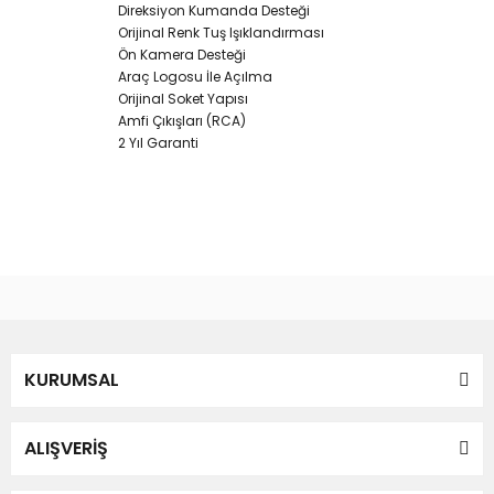
Direksiyon Kumanda Desteği
Orijinal Renk Tuş Işıklandırması
Ön Kamera Desteği
Araç Logosu İle Açılma
Orijinal Soket Yapısı
Amfi Çıkışları (RCA)
2 Yıl Garanti
Bu ürünün fiyat bilgisi, resim, ürün açıklamalarında ve diğer
konularda yetersiz gördüğünüz noktaları öneri formunu
Bu ürüne ilk yorumu siz yapın!
kullanarak tarafımıza iletebilirsiniz.
Görüş ve önerileriniz için teşekkür ederiz.
Yorum Yaz
KURUMSAL
Ürün resmi kalitesiz, bozuk veya görüntülenemiyor.
Ürün açıklamasında eksik bilgiler bulunuyor.
Ürün bilgilerinde hatalar bulunuyor.
ALIŞVERİŞ
Ürün fiyatı diğer sitelerden daha pahalı.