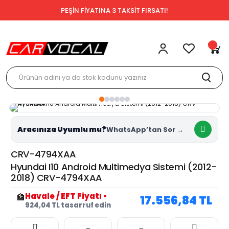
PEŞİN FİYATINA 3 TAKSİT FIRSATI!
Aracınıza Uyumlu mu?
CRV-4794XAA
Hyundai I10 Android Multimedya Sistemi (2012-
2018) CRV-4794XAA
Havale / EFT Fiyatı
•
🏦
17.556,84 TL
924,04 TL tasarruf edin