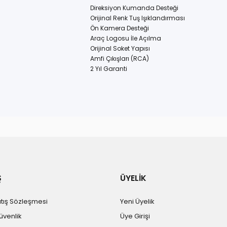
Direksiyon Kumanda Desteği
Orijinal Renk Tuş Işıklandırması
Ön Kamera Desteği
Araç Logosu İle Açılma
Orijinal Soket Yapısı
Amfi Çıkışları (RCA)
2 Yıl Garanti
Ş
ÜYELİK
atış Sözleşmesi
Yeni Üyelik
Güvenlik
Üye Girişi