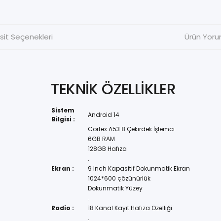
sit Seçenekleri
Ürün Yoru
TEKNİK ÖZELLİKLER
Sistem
Android 14
Bilgisi :
Cortex A53 8 Çekirdek İşlemci
6GB RAM
128GB Hafıza
.
Ekran :
9 Inch Kapasitif Dokunmatik Ekran
1024*600 çözünürlük
Dokunmatik Yüzey
.
Radio :
18 Kanal Kayıt Hafıza Özelliği
.