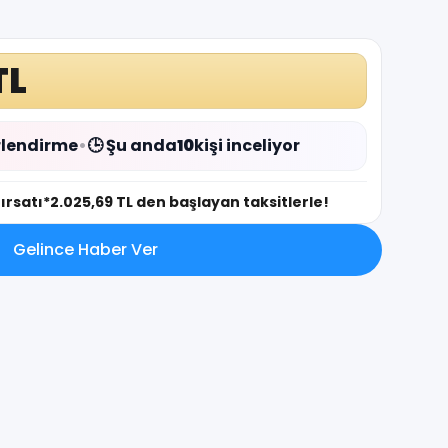
TL
lendirme
•
🕒 Şu anda
10
kişi inceliyor
fırsatı
*2.025,69 TL den başlayan taksitlerle!
Gelince Haber Ver