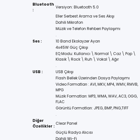
Bluetooth
Versiyon: Bluetooth 5.0
:
Eller Serbest Arama ve Ses Akışı
Dahili Mikrofon
Müzik ve Telefon Rehberi Paylaşımı
.
Ses :
10 Band Ekolayzer Ayarı
4x45W Güç Çıkışı
EQ Modu: Kullanıcı \ Normal \ Caz \ Pop \
Klasik \ Rock \ Ruh \ Vokal \ Ağır
.
USB :
USB Çıkışı
Flash Bellek Üzerinden Dosya Paylaşımı
Video Formatları : AVI, MKV, MP4, WMV, RMVB,
MPG
Müzik Formatları: MP3, WMA, WAV, AC3, OGG,
FLAC
Görüntü Formatları: JPEG, BMP, PNG,TIFF
.
Diğer
Clear Panel
Özellikler :
Güçlü Radyo Alıcısı
Dahili Wi-Fi