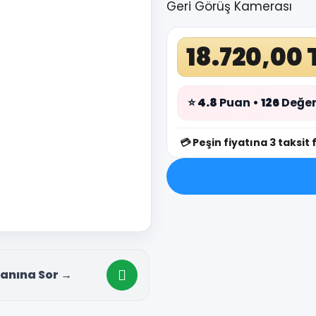
Geri Görüş Kamerası
18.720,00 
⭐
4.8
Puan •
126
Değer
💳
Peşin fiyatına 3 taksit 
anına Sor →