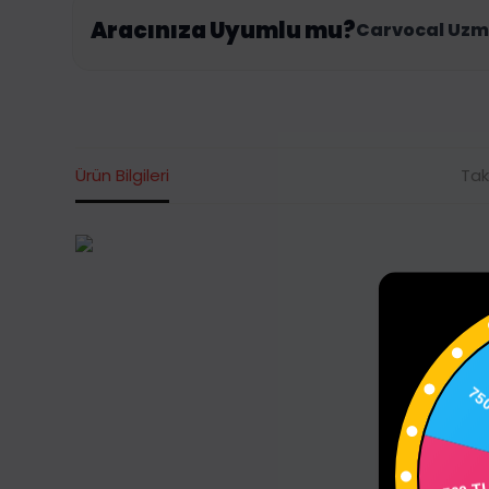
Aracınıza Uyumlu mu?
Carvocal Uzm
Ürün Bilgileri
Tak
75
500 T