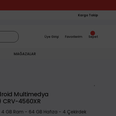
Kargo Takip
Üye Girişi
Favorilerim
Sepet
MAĞAZALAR
droid Multimedya
1) CRV-4560XR
- 4 GB Ram - 64 GB Hafıza - 4 Çekirdek