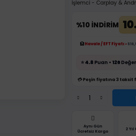
İşlemci - Carplay & And
10
%10 İNDİRİM
🏦
Havale / EFT Fiyatı
•
516,
⭐
4.8
Puan •
126
Değer
💳
Peşin fiyatına 3 taksit 
Aynı Gün
2 Yıl
Ücretsiz Kargo