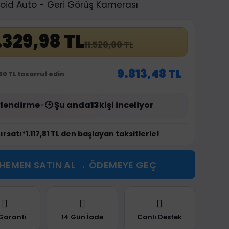
roid Auto - Geri Görüş Kamerası
.329,98 TL
11.520,00 TL
9.813,48 TL
50 TL tasarruf edin
lendirme
•
🕒 Şu anda
13
kişi inceliyor
fırsatı
*1.117,81 TL den başlayan taksitlerle!
HEMEN SATIN AL → ÖDEMEYE GEÇ
 Garanti
14 Gün İade
Canlı Destek