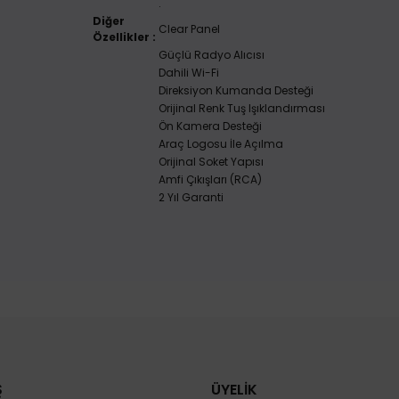
.
Diğer
Clear Panel
Özellikler :
Güçlü Radyo Alıcısı
Dahili Wi-Fi
Direksiyon Kumanda Desteği
Orijinal Renk Tuş Işıklandırması
Ön Kamera Desteği
Araç Logosu İle Açılma
Orijinal Soket Yapısı
Amfi Çıkışları (RCA)
2 Yıl Garanti
Ş
ÜYELİK