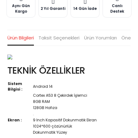
Aynı Gün
Canlı
2 Yıl Garanti
14 Gün İade
Kargo
Destek
Ürün Bilgileri
Taksit Seçenekleri
Ürün Yorumları
Öneriler
TEKNİK ÖZELLİKLER
Sistem
Android 14
Bilgisi :
Cortex A53 8 Çekirdek İşlemci
8GB RAM
128GB Hafıza
.
Ekran :
9 Inch Kapasitif Dokunmatik Ekran
1024*600 çözünürlük
Dokunmatik Yüzey