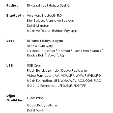
.
Radio :
18 Kanal Kayıt Hafıza Özelliği
.
Bluetooth :
Versiyon: Bluetooth 5.0
Eller Serbest Arama ve Ses Akışı
Dahili Mikrofon
Müzik ve Telefon Rehberi Paylaşımı
.
Ses :
10 Band Ekolayzer Ayarı
4x45W Güç Çıkışı
EQ Modu: Kullanıcı \ Normal \ Caz \ Pop \ Klasik \
Rock \ Ruh \ Vokal \ Ağır
.
USB :
USB Çıkışı
Flash Bellek Üzerinden Dosya Paylaşımı
Video Formatları : AVI, MKV, MP4, WMV, RMVB, MPG
Müzik Formatları: MP3, WMA, WAV, AC3, OGG, FLAC
Görüntü Formatları: JPEG, BMP, PNG,TIFF
.
Diğer
Clear Panel
Özellikler :
Güçlü Radyo Alıcısı
Dahili Wi-Fi