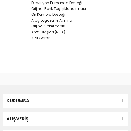
Direksiyon Kumanda Desteği
Orijinal Renk Tuş Işıklandırması
Ön Kamera Desteği
Araç Logosu İle Açılma
Orijinal Soket Yapısı
Amfi Çıkışları (RCA)
2 Yıl Garanti
Bu ürünün fiyat bilgisi, resim, ürün açıklamalarında ve diğer
konularda yetersiz gördüğünüz noktaları öneri formunu
Bu ürüne ilk yorumu siz yapın!
kullanarak tarafımıza iletebilirsiniz.
Görüş ve önerileriniz için teşekkür ederiz.
Yorum Yaz
KURUMSAL
Ürün resmi kalitesiz, bozuk veya görüntülenemiyor.
Ürün açıklamasında eksik bilgiler bulunuyor.
Ürün bilgilerinde hatalar bulunuyor.
ALIŞVERİŞ
Ürün fiyatı diğer sitelerden daha pahalı.