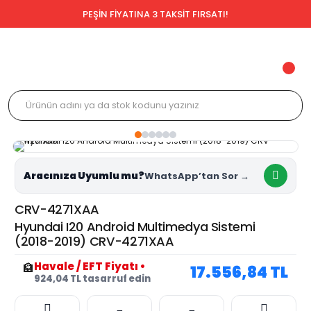
PEŞİN FİYATINA 3 TAKSİT FIRSATI!
Aracınıza Uyumlu mu?
CRV-4271XAA
Hyundai I20 Android Multimedya Sistemi
(2018-2019) CRV-4271XAA
Havale / EFT Fiyatı
•
🏦
17.556,84 TL
924,04 TL tasarruf edin