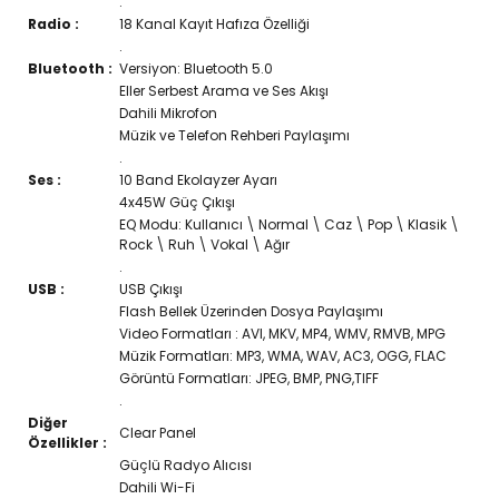
.
Radio :
18 Kanal Kayıt Hafıza Özelliği
.
Bluetooth :
Versiyon: Bluetooth 5.0
Eller Serbest Arama ve Ses Akışı
Dahili Mikrofon
Müzik ve Telefon Rehberi Paylaşımı
.
Ses :
10 Band Ekolayzer Ayarı
4x45W Güç Çıkışı
EQ Modu: Kullanıcı \ Normal \ Caz \ Pop \ Klasik \
Rock \ Ruh \ Vokal \ Ağır
.
USB :
USB Çıkışı
Flash Bellek Üzerinden Dosya Paylaşımı
Video Formatları : AVI, MKV, MP4, WMV, RMVB, MPG
Müzik Formatları: MP3, WMA, WAV, AC3, OGG, FLAC
Görüntü Formatları: JPEG, BMP, PNG,TIFF
.
Diğer
Clear Panel
Özellikler :
Güçlü Radyo Alıcısı
Dahili Wi-Fi