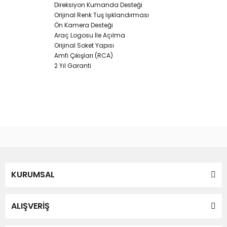
Direksiyon Kumanda Desteği
Orijinal Renk Tuş Işıklandırması
Ön Kamera Desteği
Araç Logosu İle Açılma
Orijinal Soket Yapısı
Amfi Çıkışları (RCA)
2 Yıl Garanti
Bu ürünün fiyat bilgisi, resim, ürün açıklamalarında ve diğer
konularda yetersiz gördüğünüz noktaları öneri formunu
Bu ürüne ilk yorumu siz yapın!
kullanarak tarafımıza iletebilirsiniz.
Görüş ve önerileriniz için teşekkür ederiz.
Yorum Yaz
KURUMSAL
Ürün resmi kalitesiz, bozuk veya görüntülenemiyor.
Ürün açıklamasında eksik bilgiler bulunuyor.
Ürün bilgilerinde hatalar bulunuyor.
ALIŞVERİŞ
Ürün fiyatı diğer sitelerden daha pahalı.