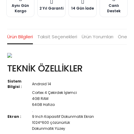
Aynı Gün
Canlı
2 Yıl Garanti
14 Gün İade
Kargo
Destek
Ürün Bilgileri
Taksit Seçenekleri
Ürün Yorumları
Öneriler
TEKNİK ÖZELLİKLER
Sistem
Android 14
Bilgisi :
Cortex 4 Çekirdek İşlemci
4GB RAM
64GB Hafıza
.
Ekran :
9 Inch Kapasitif Dokunmatik Ekran
1024*600 çözünürlük
Dokunmatik Yüzey