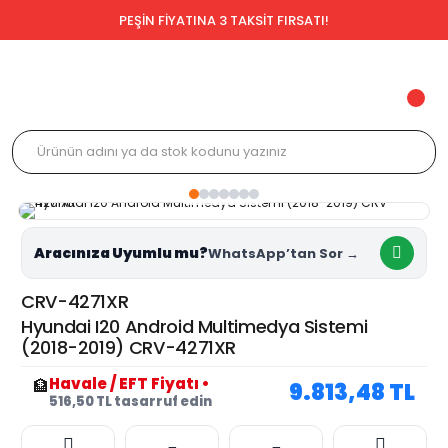
PEŞİN FİYATINA 3 TAKSİT FIRSATI!
Aracınıza Uyumlu mu?
CRV-4271XR
Hyundai I20 Android Multimedya Sistemi
(2018-2019) CRV-4271XR
Havale / EFT Fiyatı
•
🏦
9.813,48 TL
516,50 TL tasarruf edin