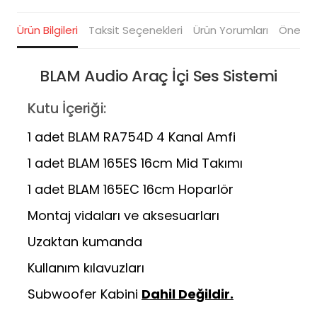
Ürün Bilgileri
Taksit Seçenekleri
Ürün Yorumları
Öneriler
BLAM Audio Araç İçi Ses Sistemi
Kutu İçeriği:
1 adet BLAM RA754D 4 Kanal Amfi
1 adet BLAM 165ES 16cm Mid Takımı
1 adet BLAM 165EC 16cm Hoparlör
Montaj vidaları ve aksesuarları
Uzaktan kumanda
Kullanım kılavuzları
Subwoofer Kabini
Dahil Değildir.