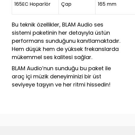
165EC Hoparlör
Çap
165 mm
Bu teknik özellikler, BLAM Audio ses
sistemi paketinin her detayıyla üstün
performans sunduğunu kanıtlamaktadır.
Hem düşük hem de yüksek frekanslarda
mükemmel ses kalitesi sağlar.
BLAM Audio’nun sunduğu bu paket ile
araç içi müzik deneyiminizi bir üst
seviyeye taşıyın ve her ritmi hissedin!
Bu ürünün fiyat bilgisi, resim, ürün açıklamalarında ve diğer
konularda yetersiz gördüğünüz noktaları öneri formunu
Bu ürüne ilk yorumu siz yapın!
kullanarak tarafımıza iletebilirsiniz.
Görüş ve önerileriniz için teşekkür ederiz.