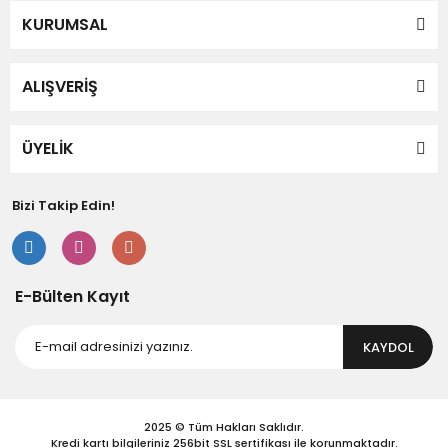
Yorum Yaz
KURUMSAL
Ürün resmi kalitesiz, bozuk veya görüntülenemiyor.
Ürün açıklamasında eksik bilgiler bulunuyor.
Ürün bilgilerinde hatalar bulunuyor.
ALIŞVERİŞ
Ürün fiyatı diğer sitelerden daha pahalı.
Bu ürüne benzer farklı alternatifler olmalı.
ÜYELİK
Bizi Takip Edin!
Gönder
E-Bülten Kayıt
KAYDOL
2025 © Tüm Hakları Saklıdır.
Kredi kartı bilgileriniz 256bit SSL sertifikası ile korunmaktadır.