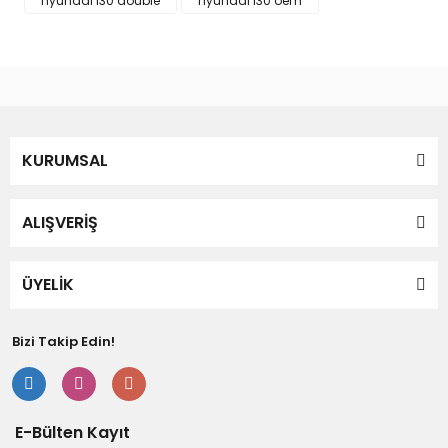
hyundai i30 double
hyundai i30 oem
Bu ürüne benzer farklı alternatifler olmalı.
Gönder
KURUMSAL
ALIŞVERİŞ
ÜYELİK
Bizi Takip Edin!
E-Bülten Kayıt