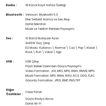
.
Radio :
18 Kanal Kayıt Hafıza Özelliği
.
Bluetooth :
Versiyon: Bluetooth 5.0
Eller Serbest Arama ve Ses Akışı
Dahili Mikrofon
Müzik ve Telefon Rehberi Paylaşımı
.
Ses :
10 Band Ekolayzer Ayarı
4x45W Güç Çıkışı
EQ Modu: Kullanıcı \ Normal \ Caz \ Pop \ Klasik \
Rock \ Ruh \ Vokal \ Ağır
.
USB :
USB Çıkışı
Flash Bellek Üzerinden Dosya Paylaşımı
Video Formatları : AVI, MKV, MP4, WMV, RMVB, MPG
Müzik Formatları: MP3, WMA, WAV, AC3, OGG, FLAC
Görüntü Formatları: JPEG, BMP, PNG,TIFF
.
Diğer
Clear Panel
Özellikler :
Güçlü Radyo Alıcısı
Dahili Wi-Fi