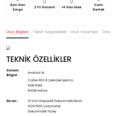
Aynı Gün
Canlı
2 Yıl Garanti
14 Gün İade
Kargo
Destek
Ürün Bilgileri
Taksit Seçenekleri
Ürün Yorumları
Öneriler
TEKNİK ÖZELLİKLER
Sistem
Android 14
Bilgisi :
Cortex A53 8 Çekirdek İşlemci
4GB RAM
64GB Hafıza
.
Ekran :
10 Inch Kapasitif Dokunmatik Ekran
1024*600 çözünürlük
Dokunmatik Yüzey