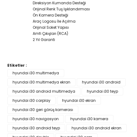
Direksiyon Kumanda Desteği
Orijinal Renk Tuş Işıklandırması
Ön Kamera Desteği
Araç Logosu İle Açılma
Orijinal Soket Yapısı
Amfi Çıkışları (RCA)
2 Yıl Garanti
Etiketler :
Bu ürünün fiyat bilgisi, resim, ürün açıklamalarında ve diğer
hyundai i30 multimedya
konularda yetersiz gördüğünüz noktaları öneri formunu
hyundai i30 multimedya ekran
Bu ürüne ilk yorumu siz yapın!
hyundai i30 android
kullanarak tarafımıza iletebilirsiniz.
Görüş ve önerileriniz için teşekkür ederiz.
hyundai i30 android multimedya
hyundai i30 teyp
hyundai i30 carplay
hyundai i30 ekran
Yorum Yaz
Ürün resmi kalitesiz, bozuk veya görüntülenemiyor.
hyundai i30 geri görüş kamerası
Ürün açıklamasında eksik bilgiler bulunuyor.
hyundai i30 navigasyon
hyundai i30 kamera
Ürün bilgilerinde hatalar bulunuyor.
hyundai i30 android teyp
hyundai i30 android ekran
Ürün fiyatı diğer sitelerden daha pahalı.