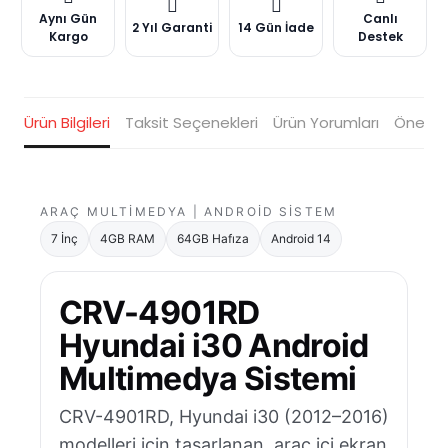
Aynı Gün
Canlı
2 Yıl Garanti
14 Gün İade
Kargo
Destek
Ürün Bilgileri
Taksit Seçenekleri
Ürün Yorumları
Öneriler
ARAÇ MULTIMEDYA | ANDROID SISTEM
7 İnç
4GB RAM
64GB Hafıza
Android 14
CRV-4901RD
Hyundai i30 Android
Multimedya Sistemi
CRV-4901RD, Hyundai i30 (2012–2016)
modelleri için tasarlanan, araç içi ekran