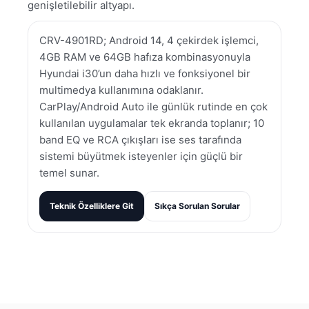
genişletilebilir altyapı.
CRV-4901RD; Android 14, 4 çekirdek işlemci,
4GB RAM ve 64GB hafıza kombinasyonuyla
Hyundai i30’un daha hızlı ve fonksiyonel bir
multimedya kullanımına odaklanır.
CarPlay/Android Auto ile günlük rutinde en çok
kullanılan uygulamalar tek ekranda toplanır; 10
band EQ ve RCA çıkışları ise ses tarafında
sistemi büyütmek isteyenler için güçlü bir
temel sunar.
Teknik Özelliklere Git
Sıkça Sorulan Sorular
Bu ürünün fiyat bilgisi, resim, ürün açıklamalarında ve diğer
konularda yetersiz gördüğünüz noktaları öneri formunu