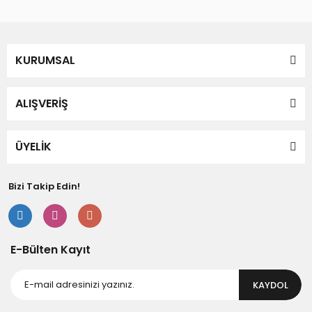
Bu ürüne ilk yorumu siz yapın!
kullanarak tarafımıza iletebilirsiniz.
Görüş ve önerileriniz için teşekkür ederiz.
Yorum Yaz
KURUMSAL
Ürün resmi kalitesiz, bozuk veya görüntülenemiyor.
Ürün açıklamasında eksik bilgiler bulunuyor.
Ürün bilgilerinde hatalar bulunuyor.
ALIŞVERİŞ
Ürün fiyatı diğer sitelerden daha pahalı.
Bu ürüne benzer farklı alternatifler olmalı.
ÜYELİK
Bizi Takip Edin!
Gönder
E-Bülten Kayıt
KAYDOL