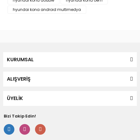
hyundai kona double
hyundai kona oem
Bu ürüne benzer farklı alternatifler olmalı.
hyundai kona android multimedya
Gönder
KURUMSAL
ALIŞVERİŞ
ÜYELİK
Bizi Takip Edin!