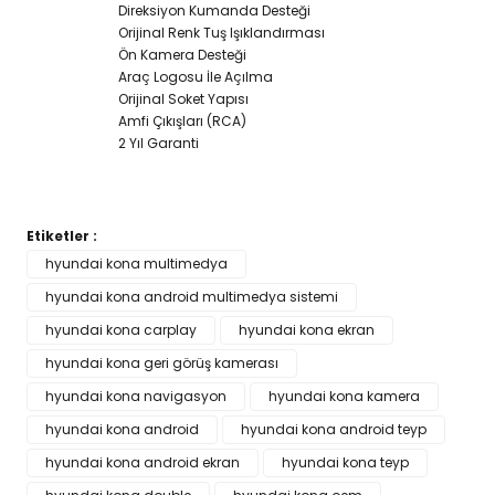
Direksiyon Kumanda Desteği
Orijinal Renk Tuş Işıklandırması
Ön Kamera Desteği
Araç Logosu İle Açılma
Orijinal Soket Yapısı
Amfi Çıkışları (RCA)
2 Yıl Garanti
Etiketler :
Bu ürünün fiyat bilgisi, resim, ürün açıklamalarında ve diğer
hyundai kona multimedya
konularda yetersiz gördüğünüz noktaları öneri formunu
hyundai kona android multimedya sistemi
Bu ürüne ilk yorumu siz yapın!
kullanarak tarafımıza iletebilirsiniz.
Görüş ve önerileriniz için teşekkür ederiz.
hyundai kona carplay
hyundai kona ekran
hyundai kona geri görüş kamerası
Yorum Yaz
Ürün resmi kalitesiz, bozuk veya görüntülenemiyor.
hyundai kona navigasyon
hyundai kona kamera
Ürün açıklamasında eksik bilgiler bulunuyor.
hyundai kona android
hyundai kona android teyp
Ürün bilgilerinde hatalar bulunuyor.
hyundai kona android ekran
hyundai kona teyp
Ürün fiyatı diğer sitelerden daha pahalı.