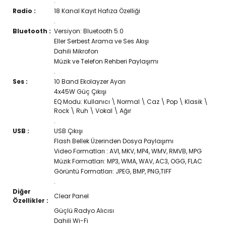
.
Radio :
18 Kanal Kayıt Hafıza Özelliği
.
Bluetooth :
Versiyon: Bluetooth 5.0
Eller Serbest Arama ve Ses Akışı
Dahili Mikrofon
Müzik ve Telefon Rehberi Paylaşımı
.
Ses :
10 Band Ekolayzer Ayarı
4x45W Güç Çıkışı
EQ Modu: Kullanıcı \ Normal \ Caz \ Pop \ Klasik \
Rock \ Ruh \ Vokal \ Ağır
.
USB :
USB Çıkışı
Flash Bellek Üzerinden Dosya Paylaşımı
Video Formatları : AVI, MKV, MP4, WMV, RMVB, MPG
Müzik Formatları: MP3, WMA, WAV, AC3, OGG, FLAC
Görüntü Formatları: JPEG, BMP, PNG,TIFF
.
Diğer
Clear Panel
Özellikler :
Güçlü Radyo Alıcısı
Dahili Wi-Fi