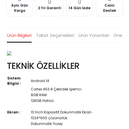
Aynı Gün
Canlı
2 Yıl Garanti
14 Gün İade
Kargo
Destek
Ürün Bilgileri
Taksit Seçenekleri
Ürün Yorumları
Öneriler
TEKNİK ÖZELLİKLER
Sistem
Android 14
Bilgisi :
Cortex A53 8 Çekirdek İşlemci
8GB RAM
128GB Hafıza
.
Ekran :
10 Inch Kapasitif Dokunmatik Ekran
1024*600 çözünürlük
Dokunmatik Yüzey