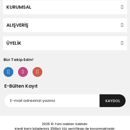
Yorum Yaz
KURUMSAL
Ürün resmi kalitesiz, bozuk veya görüntülenemiyor.
Ürün açıklamasında eksik bilgiler bulunuyor.
Ürün bilgilerinde hatalar bulunuyor.
ALIŞVERİŞ
Ürün fiyatı diğer sitelerden daha pahalı.
Bu ürüne benzer farklı alternatifler olmalı.
ÜYELİK
Bizi Takip Edin!
Gönder
E-Bülten Kayıt
KAYDOL
2025 © Tüm Hakları Saklıdır.
Kredi kartı bilgileriniz 256bit SSL sertifikası ile korunmaktadır.