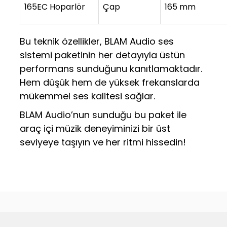
165EC Hoparlör
Çap
165 mm
Bu teknik özellikler, BLAM Audio ses
sistemi paketinin her detayıyla üstün
performans sunduğunu kanıtlamaktadır.
Hem düşük hem de yüksek frekanslarda
mükemmel ses kalitesi sağlar.
BLAM Audio’nun sunduğu bu paket ile
araç içi müzik deneyiminizi bir üst
seviyeye taşıyın ve her ritmi hissedin!
Bu ürünün fiyat bilgisi, resim, ürün açıklamalarında ve diğer
konularda yetersiz gördüğünüz noktaları öneri formunu
Bu ürüne ilk yorumu siz yapın!
kullanarak tarafımıza iletebilirsiniz.
Görüş ve önerileriniz için teşekkür ederiz.