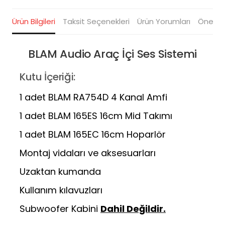
Ürün Bilgileri
Taksit Seçenekleri
Ürün Yorumları
Öneriler
BLAM Audio Araç İçi Ses Sistemi
Kutu İçeriği:
1 adet BLAM RA754D 4 Kanal Amfi
1 adet BLAM 165ES 16cm Mid Takımı
1 adet BLAM 165EC 16cm Hoparlör
Montaj vidaları ve aksesuarları
Uzaktan kumanda
Kullanım kılavuzları
Subwoofer Kabini
Dahil Değildir.