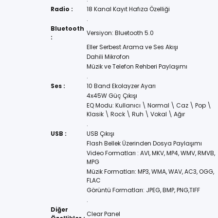
Radio :
18 Kanal Kayıt Hafıza Özelliği
.
Bluetooth
Versiyon: Bluetooth 5.0
:
Eller Serbest Arama ve Ses Akışı
Dahili Mikrofon
Müzik ve Telefon Rehberi Paylaşımı
.
Ses :
10 Band Ekolayzer Ayarı
4x45W Güç Çıkışı
EQ Modu: Kullanıcı \ Normal \ Caz \ Pop \
Klasik \ Rock \ Ruh \ Vokal \ Ağır
.
USB :
USB Çıkışı
Flash Bellek Üzerinden Dosya Paylaşımı
Video Formatları : AVI, MKV, MP4, WMV, RMVB,
MPG
Müzik Formatları: MP3, WMA, WAV, AC3, OGG,
FLAC
Görüntü Formatları: JPEG, BMP, PNG,TIFF
.
Diğer
Clear Panel