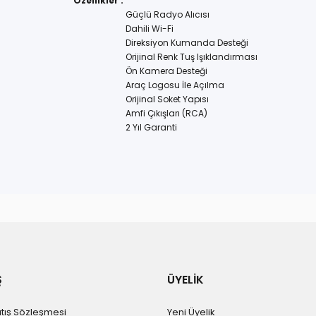
Özellikler :
Güçlü Radyo Alıcısı
Dahili Wi-Fi
Direksiyon Kumanda Desteği
Orijinal Renk Tuş Işıklandırması
Ön Kamera Desteği
Araç Logosu İle Açılma
Orijinal Soket Yapısı
Amfi Çıkışları (RCA)
2 Yıl Garanti
Ş
ÜYELİK
atış Sözleşmesi
Yeni Üyelik