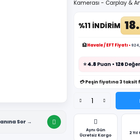
Kamerası - Carplay & A
18
%11 İNDİRİM
🏦
Havale / EFT Fiyatı
•
924,
⭐
4.8
Puan •
126
Değer
💳
Peşin fiyatına 3 taksit 
anına Sor →
Aynı Gün
2 Yıl
Ücretsiz Kargo