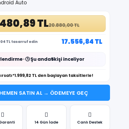
ndroid Auto
.480,89 TL
20.880,00 TL
17.556,84 TL
04 TL tasarruf edin
lendirme
•
🕒 Şu anda
5
kişi inceliyor
fırsatı
*1.999,82 TL den başlayan taksitlerle!
HEMEN SATIN AL → ÖDEMEYE GEÇ
 Garanti
14 Gün İade
Canlı Destek