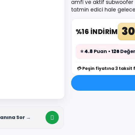
amfi ve aktif subwoofer 
tatmin edici hale gelece
30
%16 İNDİRİM
⭐
4.8
Puan •
126
Değer
💳
Peşin fiyatına 3 taksit 
anına Sor →