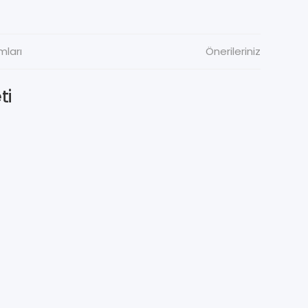
mları
Önerileriniz
ti