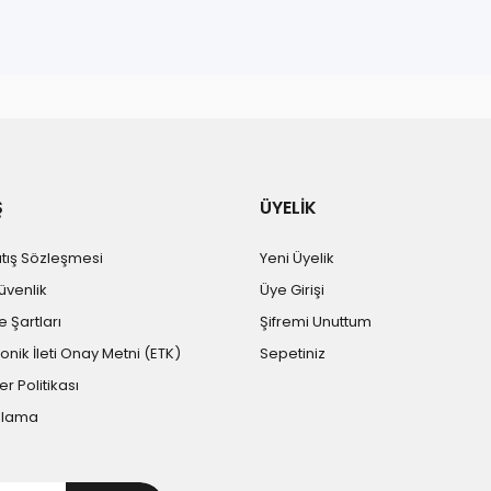
r konularda yetersiz gördüğünüz noktaları öneri formunu kullanarak tara
Bu ürüne ilk yorumu siz yapın!
Yorum Yaz
Ş
ÜYELİK
atış Sözleşmesi
Yeni Üyelik
Güvenlik
Üye Girişi
e Şartları
Şifremi Unuttum
ronik İleti Onay Metni (ETK)
Sepetiniz
er Politikası
Gönder
plama