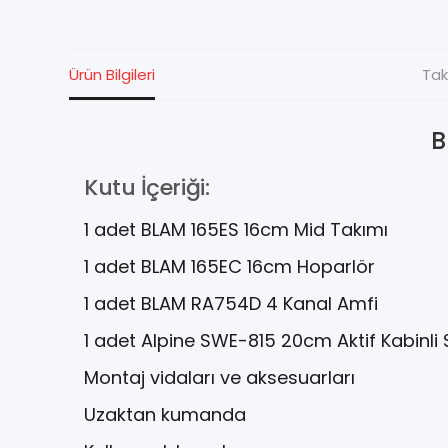
Ürün Bilgileri
Tak
B
Kutu İçeriği:
1 adet BLAM 165ES 16cm Mid Takımı
1 adet BLAM 165EC 16cm Hoparlör
1 adet BLAM RA754D 4 Kanal Amfi
1 adet Alpine SWE-815 20cm Aktif Kabinl
Montaj vidaları ve aksesuarları
Uzaktan kumanda