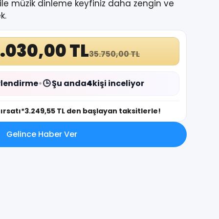
ile müzik dinleme keyfiniz daha zengin ve
k.
.030,00 TL
35.750,00 TL
lendirme
•
🕒 Şu anda
4
kişi inceliyor
fırsatı
*3.249,55 TL den başlayan taksitlerle!
Gelince Haber Ver