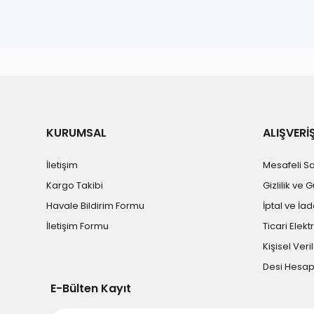
Bu ürünün fiyat bilgisi, resim, ürün açıklamalarında ve diğe
Görüş ve önerileriniz için teşekkür ederiz.
Ürün resmi kalitesiz, bozuk veya görüntülenemiyor.
Ürün açıklamasında eksik bilgiler bulunuyor.
Ürün bilgilerinde hatalar bulunuyor.
KURUMSAL
ALIŞVERİ
Ürün fiyatı diğer sitelerden daha pahalı.
İletişim
Mesafeli S
Bu ürüne benzer farklı alternatifler olmalı.
Kargo Takibi
Gizlilik ve 
Havale Bildirim Formu
İptal ve İad
İletişim Formu
Ticari Elekt
Kişisel Veril
Desi Hesa
E-Bülten Kayıt