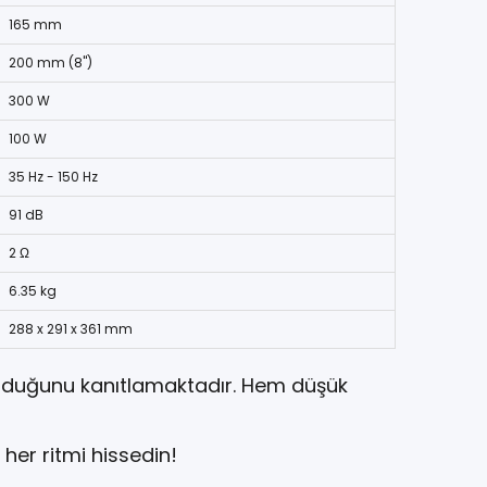
165 mm
200 mm (8")
300 W
100 W
35 Hz - 150 Hz
91 dB
2 Ω
6.35 kg
288 x 291 x 361 mm
sunduğunu kanıtlamaktadır. Hem düşük
 her ritmi hissedin!