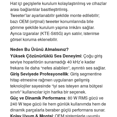
Hat içi geçişlerle kurulum kolaylaştırılmış ve cihazlar
arası bağlantılar basitleştirilmiş.
Tweeter’lar ayarlanabilir şekilde monte edilebilir;
bazı OEM (orijinal) tweeter konumlarında bile
gömme şekilde kurulum yapma imkânı sağlar.
Ayrıca izgaralar (KTE-S65G) ayrı satılır, istenirse
görsel koruma eklenebilir.
Neden Bu Ürünü Almalısınız?
Yüksek Çözünürlüklü Ses Deneyimi
: Çoğu giriş
seviye hoparlörün sunamadığı 40 kHz’e kadar
frekans ile daha “nefes alabilen”, ayrıntılı ses sağlar.
Giriş Seviyede Profesyonellik
: Giriş segmentine
hitap etmesine rağmen uygulanan gelişmiş
teknolojiler sayesinde “iyi ses isteyen ama bütçesi
sınırlı” kullanıcılar için harika bir seçenek.
Güç ve Dinamik Performans
: 80 W RMS gücü ve
240 W tepe gücü ile hem günlük kullanımda hem de
dinamik parçalarla beraber güçlü performans sunar.
Kolay Uyum & Montaj
: OEM sistemlerle uyumlu