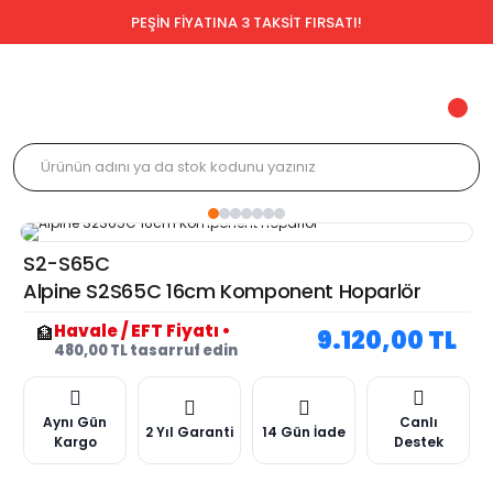
PEŞİN FİYATINA 3 TAKSİT FIRSATI!
S2-S65C
Alpine S2S65C 16cm Komponent Hoparlör
Havale / EFT Fiyatı
•
🏦
9.120,00 TL
480,00 TL tasarruf edin
Aynı Gün
Canlı
2 Yıl Garanti
14 Gün İade
Kargo
Destek