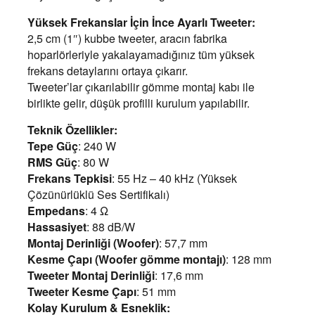
Yüksek Frekanslar İçin İnce Ayarlı Tweeter:
2,5 cm (1″) kubbe tweeter, aracın fabrika
hoparlörleriyle yakalayamadığınız tüm yüksek
frekans detaylarını ortaya çıkarır.
Tweeter’lar çıkarılabilir gömme montaj kabı ile
birlikte gelir, düşük profilli kurulum yapılabilir.
Teknik Özellikler:
Tepe Güç
: 240 W
RMS Güç
: 80 W
Frekans Tepkisi
: 55 Hz – 40 kHz (Yüksek
Çözünürlüklü Ses Sertifikalı)
Empedans
: 4 Ω
Hassasiyet
: 88 dB/W
Montaj Derinliği (Woofer)
: 57,7 mm
Kesme Çapı (Woofer gömme montajı)
: 128 mm
Tweeter Montaj Derinliği
: 17,6 mm
Tweeter Kesme Çapı
: 51 mm
Kolay Kurulum & Esneklik: