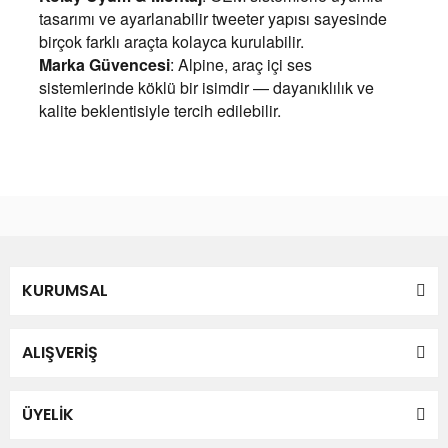
tasarımı ve ayarlanabilir tweeter yapısı sayesinde
birçok farklı araçta kolayca kurulabilir.
Marka Güvencesi
: Alpine, araç içi ses
sistemlerinde köklü bir isimdir — dayanıklılık ve
kalite beklentisiyle tercih edilebilir.
Bu ürünün fiyat bilgisi, resim, ürün açıklamalarında ve diğer
konularda yetersiz gördüğünüz noktaları öneri formunu
Bu ürüne ilk yorumu siz yapın!
kullanarak tarafımıza iletebilirsiniz.
Görüş ve önerileriniz için teşekkür ederiz.
Yorum Yaz
KURUMSAL
Ürün resmi kalitesiz, bozuk veya görüntülenemiyor.
Ürün açıklamasında eksik bilgiler bulunuyor.
Ürün bilgilerinde hatalar bulunuyor.
ALIŞVERİŞ
Ürün fiyatı diğer sitelerden daha pahalı.
Bu ürüne benzer farklı alternatifler olmalı.
ÜYELİK