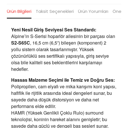
Ürün Bilgileri
Taksit Seçenekleri
Ürün Yorumları
Öneriler
Yeni Nesil Giriş Seviyesi Ses Standardı:
Alpine’in S-Serisi hoparlör ailesinin bir parçası olan
S2-S65C
, 16,5 cm (6,5”) bileşen (komponent) 2
yollu sistem olarak tasarlanmıştır. Yüksek
çözünürlüklü ses sertifikalı yapısıyla, giriş seviye
olsa bile kaliteli ses beklentilerini karşılamayı
hedefler.
Hassas Malzeme Seçimi ile Temiz ve Doğru Ses:
Polipropilen, cam elyafı ve mika karışımı koni yapısı,
hafiflik ile rijitlik arasında ideal dengeleri sunar, bu
sayede daha düşük distorsiyon ve daha net
performans elde edilir.
HAMR (Yüksek Genlikli Çoklu Rulo) surround
teknolojisi, koninin hareket alanını genişletir; bu
sayede daha güçlü ve dengeli bas sesleri sunar.