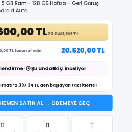
- 8 GB Ram - 128 GB Hafıza - Geri Görüş
ndroid Auto
.600,00 TL
23.040,00 TL
20.520,00 TL
0,00 TL tasarruf edin
lendirme
•
🕒 Şu anda
6
kişi inceliyor
fırsatı
*2.337,34 TL den başlayan taksitlerle!
HEMEN SATIN AL → ÖDEMEYE GEÇ