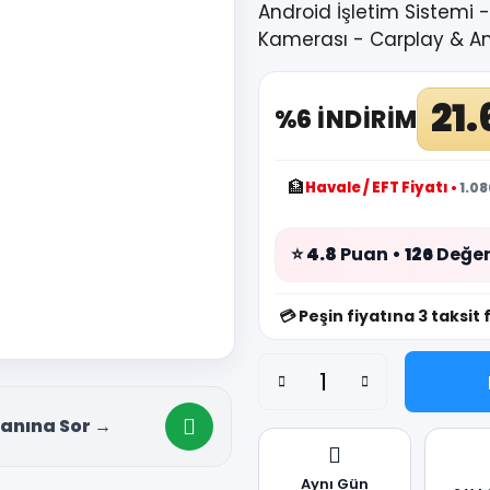
Android İşletim Sistemi 
Kamerası - Carplay & A
21
%6 İNDİRİM
🏦
Havale / EFT Fiyatı
•
1.08
⭐
4.8
Puan •
126
Değer
💳
Peşin fiyatına 3 taksit 
anına Sor →
Aynı Gün