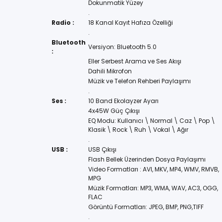
Dokunmatik Yüzey
.
Radio :
18 Kanal Kayıt Hafıza Özelliği
.
Bluetooth
Versiyon: Bluetooth 5.0
:
Eller Serbest Arama ve Ses Akışı
Dahili Mikrofon
Müzik ve Telefon Rehberi Paylaşımı
.
Ses :
10 Band Ekolayzer Ayarı
4x45W Güç Çıkışı
EQ Modu: Kullanıcı \ Normal \ Caz \ Pop \
Klasik \ Rock \ Ruh \ Vokal \ Ağır
.
USB :
USB Çıkışı
Flash Bellek Üzerinden Dosya Paylaşımı
Video Formatları : AVI, MKV, MP4, WMV, RMVB,
MPG
Müzik Formatları: MP3, WMA, WAV, AC3, OGG,
FLAC
Görüntü Formatları: JPEG, BMP, PNG,TIFF
.