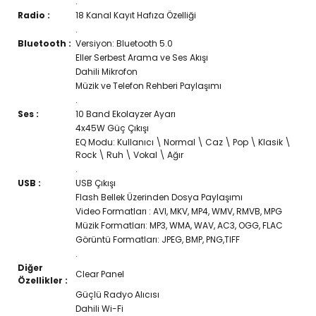
.
Radio :
18 Kanal Kayıt Hafıza Özelliği
.
Bluetooth :
Versiyon: Bluetooth 5.0
Eller Serbest Arama ve Ses Akışı
Dahili Mikrofon
Müzik ve Telefon Rehberi Paylaşımı
.
Ses :
10 Band Ekolayzer Ayarı
4x45W Güç Çıkışı
EQ Modu: Kullanıcı \ Normal \ Caz \ Pop \ Klasik \
Rock \ Ruh \ Vokal \ Ağır
.
USB :
USB Çıkışı
Flash Bellek Üzerinden Dosya Paylaşımı
Video Formatları : AVI, MKV, MP4, WMV, RMVB, MPG
Müzik Formatları: MP3, WMA, WAV, AC3, OGG, FLAC
Görüntü Formatları: JPEG, BMP, PNG,TIFF
.
Diğer
Clear Panel
Özellikler :
Güçlü Radyo Alıcısı
Dahili Wi-Fi