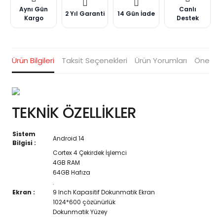
Aynı Gün
Canlı
2 Yıl Garanti
14 Gün İade
Kargo
Destek
Ürün Bilgileri
Taksit Seçenekleri
Ürün Yorumları
Öneriler
TEKNİK ÖZELLİKLER
Sistem
Android 14
Bilgisi :
Cortex 4 Çekirdek İşlemci
4GB RAM
64GB Hafıza
.
Ekran :
9 Inch Kapasitif Dokunmatik Ekran
1024*600 çözünürlük
Dokunmatik Yüzey