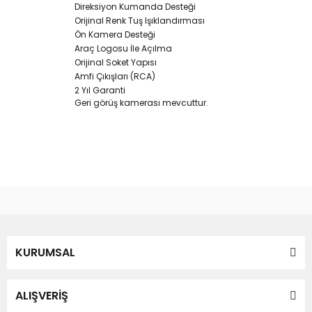
Direksiyon Kumanda Desteği
Orijinal Renk Tuş Işıklandırması
Ön Kamera Desteği
Araç Logosu İle Açılma
Orijinal Soket Yapısı
Amfi Çıkışları (RCA)
2 Yıl Garanti
Geri görüş kamerası mevcuttur.
Bu ürünün fiyat bilgisi, resim, ürün açıklamalarında ve diğer
konularda yetersiz gördüğünüz noktaları öneri formunu
Bu ürüne ilk yorumu siz yapın!
kullanarak tarafımıza iletebilirsiniz.
Görüş ve önerileriniz için teşekkür ederiz.
Yorum Yaz
KURUMSAL
Ürün resmi kalitesiz, bozuk veya görüntülenemiyor.
Ürün açıklamasında eksik bilgiler bulunuyor.
Ürün bilgilerinde hatalar bulunuyor.
ALIŞVERİŞ
Ürün fiyatı diğer sitelerden daha pahalı.