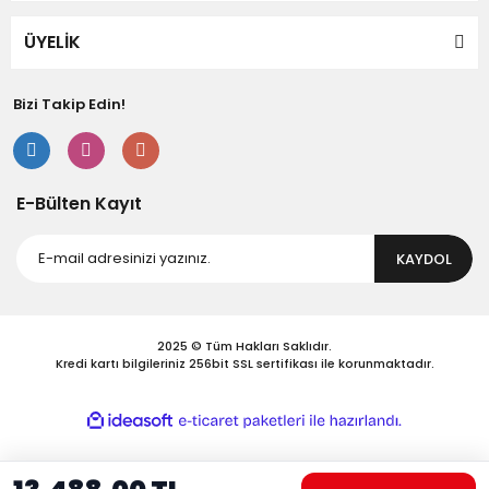
Bu ürüne benzer farklı alternatifler olmalı.
ÜYELİK
Bizi Takip Edin!
Gönder
E-Bülten Kayıt
KAYDOL
2025 © Tüm Hakları Saklıdır.
Kredi kartı bilgileriniz 256bit SSL sertifikası ile korunmaktadır.
ile
ideasoft
e-
hazırlandı.
ticaret
paketleri