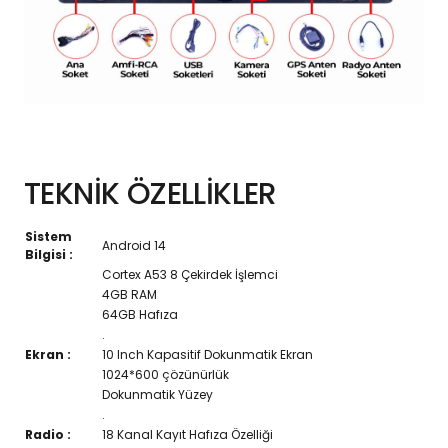
TEKNİK ÖZELLİKLER
Sistem
Android 14
Bilgisi :
Cortex A53 8 Çekirdek İşlemci
4GB RAM
64GB Hafıza
.
Ekran :
10 Inch Kapasitif Dokunmatik Ekran
1024*600 çözünürlük
Dokunmatik Yüzey
.
Radio :
18 Kanal Kayıt Hafıza Özelliği