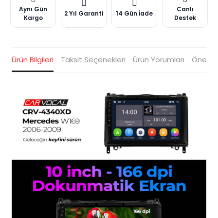
Aynı Gün
Canlı
2 Yıl Garanti
14 Gün İade
Kargo
Destek
Ürün Bilgileri
Taksit Seçenekleri
Ürün Yorumları
Öneriler