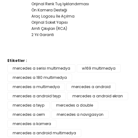
Orijinal Renk Tuş Işıklandırması
Ön Kamera Desteği
Araç Logosu İle Açılma
Orijinal Soket Yapısı
Amfi Çıkışları (RCA)
2 Yıl Garanti
Etiketler :
Bu ürünün fiyat bilgisi, resim, ürün açıklamalarında ve diğer
mercedes a serisi multimedya
w169 multimedya
konularda yetersiz gördüğünüz noktaları öneri formunu
mercedes a 180 multimedya
Bu ürüne ilk yorumu siz yapın!
kullanarak tarafımıza iletebilirsiniz.
Görüş ve önerileriniz için teşekkür ederiz.
mercedes a multimedya
mercedes a android
mercedes a android teyp
mercedes a android ekran
Yorum Yaz
Ürün resmi kalitesiz, bozuk veya görüntülenemiyor.
mercedes a teyp
mercedes a double
Ürün açıklamasında eksik bilgiler bulunuyor.
mercedes a oem
mercedes a navigasyon
Ürün bilgilerinde hatalar bulunuyor.
mercedes a kamera
Ürün fiyatı diğer sitelerden daha pahalı.
mercedes a android multimedya
Bu ürüne benzer farklı alternatifler olmalı.