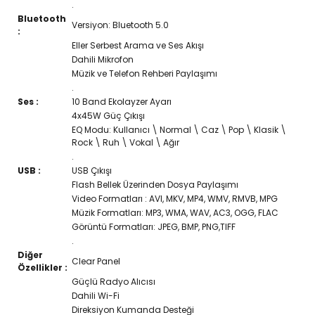
.
Bluetooth
Versiyon: Bluetooth 5.0
:
Eller Serbest Arama ve Ses Akışı
Dahili Mikrofon
Müzik ve Telefon Rehberi Paylaşımı
.
Ses :
10 Band Ekolayzer Ayarı
4x45W Güç Çıkışı
EQ Modu: Kullanıcı \ Normal \ Caz \ Pop \ Klasik \
Rock \ Ruh \ Vokal \ Ağır
.
USB :
USB Çıkışı
Flash Bellek Üzerinden Dosya Paylaşımı
Video Formatları : AVI, MKV, MP4, WMV, RMVB, MPG
Müzik Formatları: MP3, WMA, WAV, AC3, OGG, FLAC
Görüntü Formatları: JPEG, BMP, PNG,TIFF
.
Diğer
Clear Panel
Özellikler :
Güçlü Radyo Alıcısı
Dahili Wi-Fi
Direksiyon Kumanda Desteği