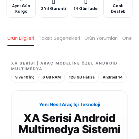
Aynı Gün
Canlı
2 Yıl Garanti
14 Gün İade
Kargo
Destek
Ürün Bilgileri
Taksit Seçenekleri
Ürün Yorumları
Öneriler
XA SERISI | ARAÇ MODELINE ÖZEL ANDROID
MULTIMEDYA
9 ve 10 İnç
6 GB RAM
128 GB Hafıza
Android 14
Yeni Nesil Araç İçi Teknoloji
XA Serisi Android
Multimedya Sistemi