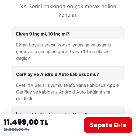
XA Serisi hakkında en çok merak edilen
konular.
Ekran 9 inç mi, 10 inç mi?
Ekran boyutu aracın konsol yapısına ve uyumlu
çerçeve seçeneğine göre 9 veya 10 inç olarak
değişir.
CarPlay ve Android Auto kablosuz mu?
Evet. XA Serisi, uyumlu telefonlarla kablosuz Apple
CarPlay ve kablosuz Android Auto bağlantısını
destekler.
İnternet bağlantısı nasıl sağlanır?
11.499,00 TL
Sepete Ekle
Cihaz Wi-Fi üzerinden uygun bir kablosuz ağa
12.999,00 TL
veya telefonunuzun mobil erişim noktasına