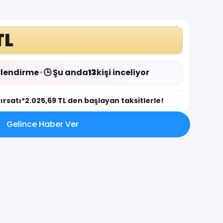
TL
lendirme
•
🕒 Şu anda
13
kişi inceliyor
fırsatı
*2.025,69 TL den başlayan taksitlerle!
Gelince Haber Ver