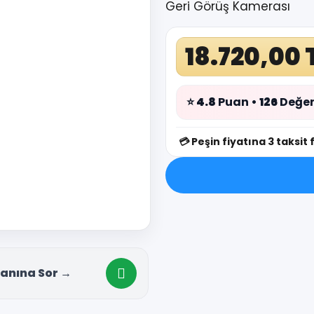
Geri Görüş Kamerası
18.720,00 
⭐
4.8
Puan •
126
Değer
💳
Peşin fiyatına 3 taksit 
anına Sor →