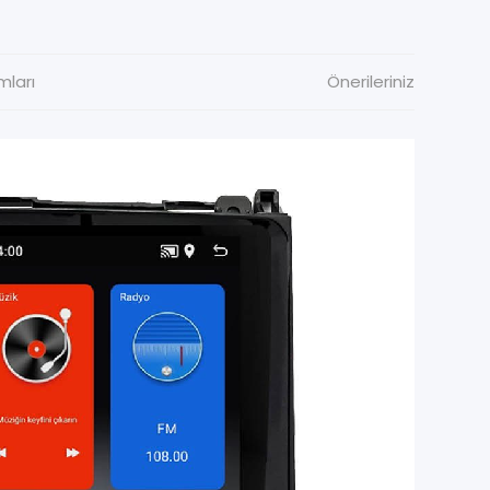
mları
Önerileriniz