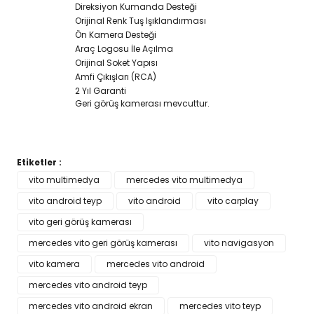
Direksiyon Kumanda Desteği
Orijinal Renk Tuş Işıklandırması
Ön Kamera Desteği
Araç Logosu İle Açılma
Orijinal Soket Yapısı
Amfi Çıkışları (RCA)
2 Yıl Garanti
Geri görüş kamerası mevcuttur.
Etiketler :
Bu ürünün fiyat bilgisi, resim, ürün açıklamalarında ve diğer
vito multimedya
mercedes vito multimedya
konularda yetersiz gördüğünüz noktaları öneri formunu
vito android teyp
Bu ürüne ilk yorumu siz yapın!
vito android
vito carplay
kullanarak tarafımıza iletebilirsiniz.
Görüş ve önerileriniz için teşekkür ederiz.
vito geri görüş kamerası
mercedes vito geri görüş kamerası
vito navigasyon
Yorum Yaz
Ürün resmi kalitesiz, bozuk veya görüntülenemiyor.
vito kamera
mercedes vito android
Ürün açıklamasında eksik bilgiler bulunuyor.
mercedes vito android teyp
Ürün bilgilerinde hatalar bulunuyor.
mercedes vito android ekran
mercedes vito teyp
Ürün fiyatı diğer sitelerden daha pahalı.