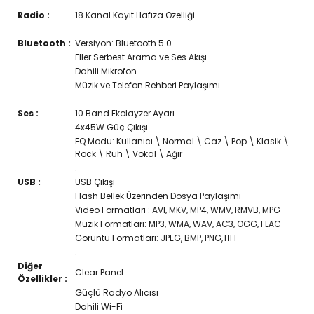
.
Radio :
18 Kanal Kayıt Hafıza Özelliği
.
Bluetooth :
Versiyon: Bluetooth 5.0
Eller Serbest Arama ve Ses Akışı
Dahili Mikrofon
Müzik ve Telefon Rehberi Paylaşımı
.
Ses :
10 Band Ekolayzer Ayarı
4x45W Güç Çıkışı
EQ Modu: Kullanıcı \ Normal \ Caz \ Pop \ Klasik \
Rock \ Ruh \ Vokal \ Ağır
.
USB :
USB Çıkışı
Flash Bellek Üzerinden Dosya Paylaşımı
Video Formatları : AVI, MKV, MP4, WMV, RMVB, MPG
Müzik Formatları: MP3, WMA, WAV, AC3, OGG, FLAC
Görüntü Formatları: JPEG, BMP, PNG,TIFF
.
Diğer
Clear Panel
Özellikler :
Güçlü Radyo Alıcısı
Dahili Wi-Fi