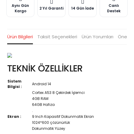
Aynı Gün
Canlı
2 Yıl Garanti
14 Gün İade
Kargo
Destek
Ürün Bilgileri
Taksit Seçenekleri
Ürün Yorumları
Öneriler
TEKNİK ÖZELLİKLER
Sistem
Android 14
Bilgisi :
Cortex A53 8 Çekirdek İşlemci
4GB RAM
64GB Hafıza
.
Ekran :
9 Inch Kapasitif Dokunmatik Ekran
1024*600 çözünürlük
Dokunmatik Yüzey