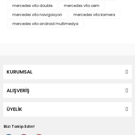
mercedes vito double
mercedes vito oem
Bu ürüne benzer farklı alternatifler olmalı.
mercedes vito navigasyon
mercedes vito kamera
mercedes vito android multimedya
Gönder
KURUMSAL
ALIŞVERİŞ
ÜYELİK
Bizi Takip Edin!