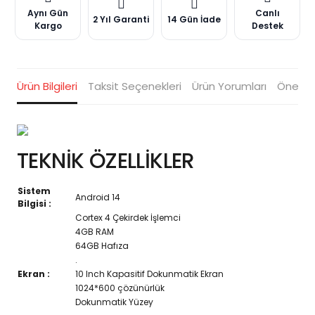
Aynı Gün
Canlı
2 Yıl Garanti
14 Gün İade
Kargo
Destek
Ürün Bilgileri
Taksit Seçenekleri
Ürün Yorumları
Öneriler
TEKNİK ÖZELLİKLER
Sistem
Android 14
Bilgisi :
Cortex 4 Çekirdek İşlemci
4GB RAM
64GB Hafıza
.
Ekran :
10 Inch Kapasitif Dokunmatik Ekran
1024*600 çözünürlük
Dokunmatik Yüzey