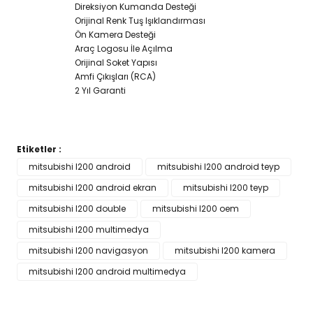
Direksiyon Kumanda Desteği
Orijinal Renk Tuş Işıklandırması
Ön Kamera Desteği
Araç Logosu İle Açılma
Orijinal Soket Yapısı
Amfi Çıkışları (RCA)
2 Yıl Garanti
Etiketler :
Bu ürünün fiyat bilgisi, resim, ürün açıklamalarında ve diğer
mitsubishi l200 android
mitsubishi l200 android teyp
konularda yetersiz gördüğünüz noktaları öneri formunu
mitsubishi l200 android ekran
Bu ürüne ilk yorumu siz yapın!
mitsubishi l200 teyp
kullanarak tarafımıza iletebilirsiniz.
Görüş ve önerileriniz için teşekkür ederiz.
mitsubishi l200 double
mitsubishi l200 oem
mitsubishi l200 multimedya
Yorum Yaz
Ürün resmi kalitesiz, bozuk veya görüntülenemiyor.
mitsubishi l200 navigasyon
mitsubishi l200 kamera
Ürün açıklamasında eksik bilgiler bulunuyor.
mitsubishi l200 android multimedya
Ürün bilgilerinde hatalar bulunuyor.
Ürün fiyatı diğer sitelerden daha pahalı.