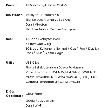
.
Radio :
18 Kanal Kayıt Hafıza Özelliği
.
Bluetooth :
Versiyon: Bluetooth 5.0
Eller Serbest Arama ve Ses Akışı
Dahili Mikrofon
Müzik ve Telefon Rehberi Paylaşımı
.
Ses :
10 Band Ekolayzer Ayarı
4x45W Güç Çıkışı
EQ Modu: Kullanıcı \ Normal \ Caz \ Pop \ Klasik \
Rock \ Ruh \ Vokal \ Ağır
.
USB :
USB Çıkışı
Flash Bellek Üzerinden Dosya Paylaşımı
Video Formatları : AVI, MKV, MP4, WMV, RMVB, MPG
Müzik Formatları: MP3, WMA, WAV, AC3, OGG, FLAC
Görüntü Formatları: JPEG, BMP, PNG,TIFF
.
Diğer
Clear Panel
Özellikler :
Güçlü Radyo Alıcısı
Dahili Wi-Fi