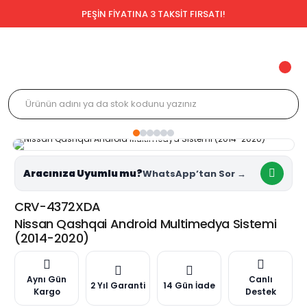
PEŞİN FİYATINA 3 TAKSİT FIRSATI!
Aracınıza Uyumlu mu?
CRV-4372XDA
Nissan Qashqai Android Multimedya Sistemi
(2014-2020)
Aynı Gün
Canlı
2 Yıl Garanti
14 Gün İade
Kargo
Destek