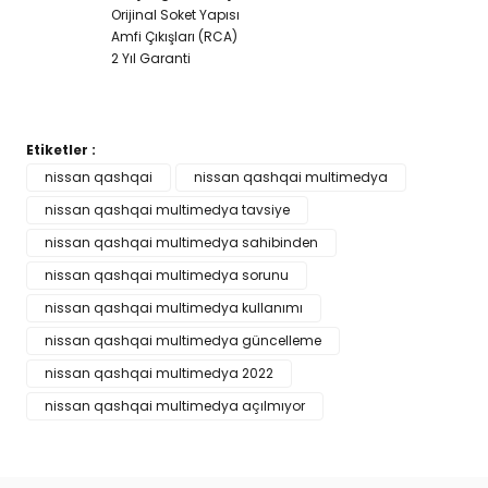
Orijinal Soket Yapısı
Amfi Çıkışları (RCA)
2 Yıl Garanti
Etiketler :
Bu ürünün fiyat bilgisi, resim, ürün açıklamalarında ve diğer
nissan qashqai
nissan qashqai multimedya
konularda yetersiz gördüğünüz noktaları öneri formunu
nissan qashqai multimedya tavsiye
Bu ürüne ilk yorumu siz yapın!
kullanarak tarafımıza iletebilirsiniz.
Görüş ve önerileriniz için teşekkür ederiz.
nissan qashqai multimedya sahibinden
nissan qashqai multimedya sorunu
Yorum Yaz
Ürün resmi kalitesiz, bozuk veya görüntülenemiyor.
nissan qashqai multimedya kullanımı
Ürün açıklamasında eksik bilgiler bulunuyor.
nissan qashqai multimedya güncelleme
Ürün bilgilerinde hatalar bulunuyor.
nissan qashqai multimedya 2022
Ürün fiyatı diğer sitelerden daha pahalı.
nissan qashqai multimedya açılmıyor
Bu ürüne benzer farklı alternatifler olmalı.