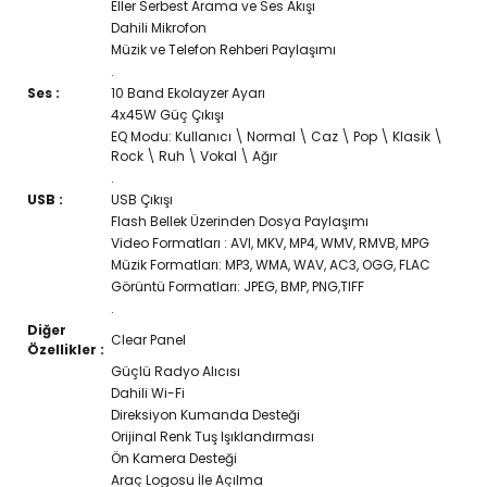
Eller Serbest Arama ve Ses Akışı
Dahili Mikrofon
Müzik ve Telefon Rehberi Paylaşımı
.
Ses :
10 Band Ekolayzer Ayarı
4x45W Güç Çıkışı
EQ Modu: Kullanıcı \ Normal \ Caz \ Pop \ Klasik \
Rock \ Ruh \ Vokal \ Ağır
.
USB :
USB Çıkışı
Flash Bellek Üzerinden Dosya Paylaşımı
Video Formatları : AVI, MKV, MP4, WMV, RMVB, MPG
Müzik Formatları: MP3, WMA, WAV, AC3, OGG, FLAC
Görüntü Formatları: JPEG, BMP, PNG,TIFF
.
Diğer
Clear Panel
Özellikler :
Güçlü Radyo Alıcısı
Dahili Wi-Fi
Direksiyon Kumanda Desteği
Orijinal Renk Tuş Işıklandırması
Ön Kamera Desteği
Araç Logosu İle Açılma