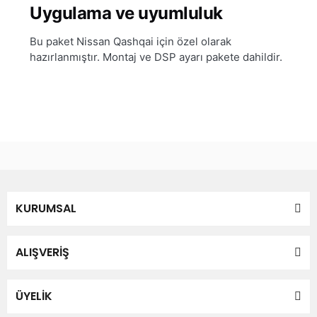
Uygulama ve uyumluluk
Bu paket Nissan Qashqai için özel olarak
hazırlanmıştır. Montaj ve DSP ayarı pakete dahildir.
Bu ürünün fiyat bilgisi, resim, ürün açıklamalarında ve diğer
konularda yetersiz gördüğünüz noktaları öneri formunu
Bu ürüne ilk yorumu siz yapın!
kullanarak tarafımıza iletebilirsiniz.
Görüş ve önerileriniz için teşekkür ederiz.
Yorum Yaz
KURUMSAL
Ürün resmi kalitesiz, bozuk veya görüntülenemiyor.
Ürün açıklamasında eksik bilgiler bulunuyor.
Ürün bilgilerinde hatalar bulunuyor.
ALIŞVERİŞ
Ürün fiyatı diğer sitelerden daha pahalı.
Bu ürüne benzer farklı alternatifler olmalı.
ÜYELİK