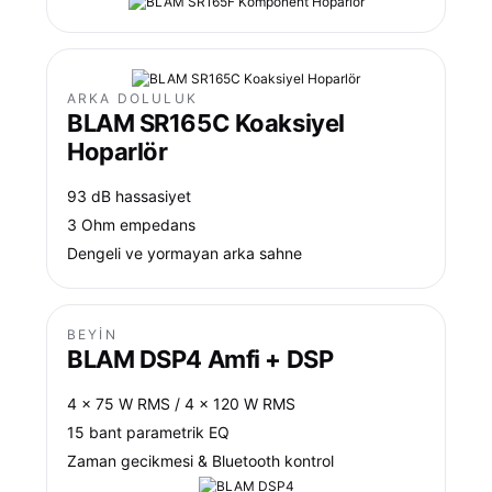
ARKA DOLULUK
BLAM SR165C Koaksiyel
Hoparlör
93 dB hassasiyet
3 Ohm empedans
Dengeli ve yormayan arka sahne
BEYIN
BLAM DSP4 Amfi + DSP
4 x 75 W RMS / 4 x 120 W RMS
15 bant parametrik EQ
Zaman gecikmesi & Bluetooth kontrol