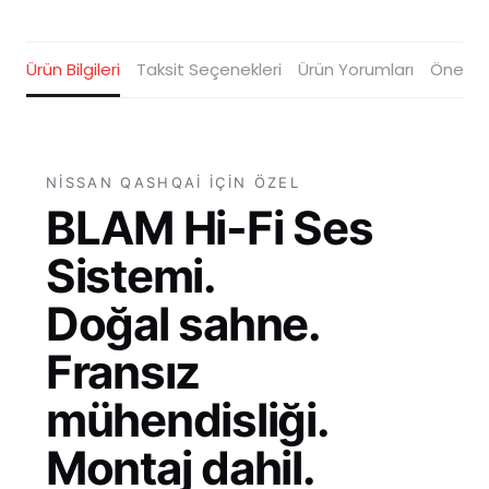
Ürün Bilgileri
Taksit Seçenekleri
Ürün Yorumları
Öneriler
NISSAN QASHQAI IÇIN ÖZEL
BLAM Hi-Fi Ses
Sistemi.
Doğal sahne.
Fransız
mühendisliği.
Montaj dahil.