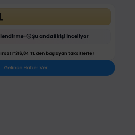
L
lendirme
•
🕒 Şu anda
9
kişi inceliyor
fırsatı
*316,84 TL den başlayan taksitlerle!
Gelince Haber Ver