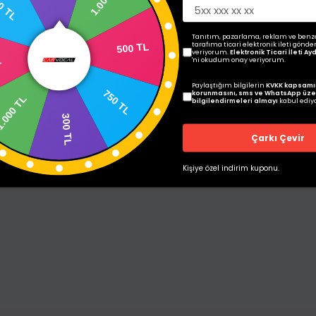
0 TL
Tanıtım, pazarlama, reklam ve benz
Teknik Özellikler
500 TL
tarafıma ticari elektronik ileti gönde
veriyorum.
Elektronik Ticari İleti A
'ni okudum onay veriyorum.
L
Paylaştığım bilgilerin
KVKK kapsamı
750 TL
korunmasını, sms ve WhatsApp üze
1.000 TL
bilgilendirmeleri almayı
kabul ediy
300 TL
Çarkı Çevir
Kişiye özel indirim kuponu.