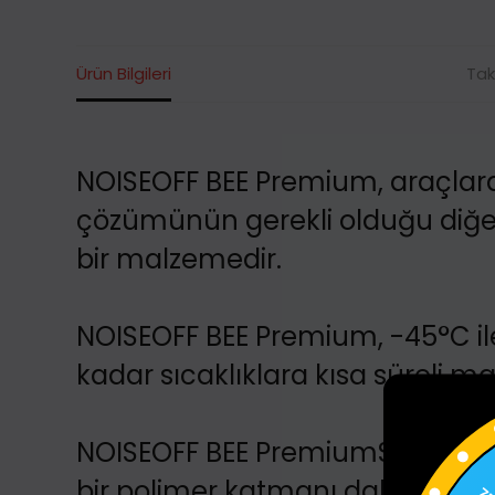
Ürün Bilgileri
Tak
NOISEOFF
BEE Premium
, araçlar
çözümünün gerekli olduğu diğer
bir malzemedir.
NOISEOFF
BEE Premium
, -45°C i
kadar sıcaklıklara kısa süreli m
NOISEOFF
BEE Premium
Standart
bir polimer katmanı dahil olma