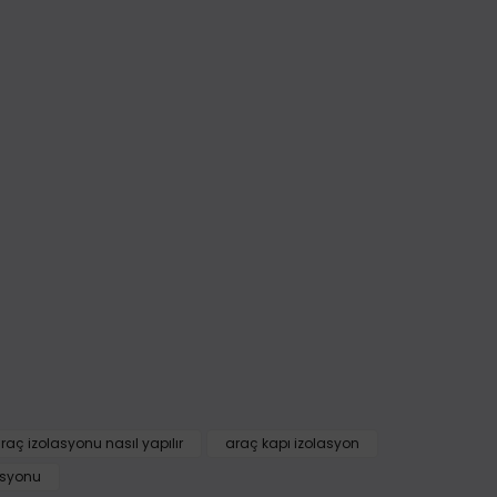
raç izolasyonu nasıl yapılır
araç kapı izolasyon
fımıza iletebilirsiniz.
asyonu