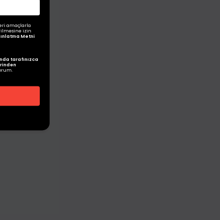
eri amaçlarla
rilmesine izin
ydınlatma Metni
nda tarafınızca
rinden
orum.