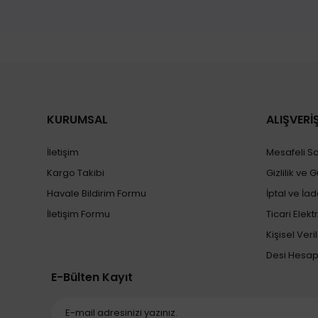
Ürün resmi kalitesiz, bozuk veya görüntülenemiyor.
Ürün açıklamasında eksik bilgiler bulunuyor.
Ürün bilgilerinde hatalar bulunuyor.
Ürün fiyatı diğer sitelerden daha pahalı.
Bu ürüne benzer farklı alternatifler olmalı.
KURUMSAL
ALIŞVERİ
İletişim
Mesafeli S
Kargo Takibi
Gizlilik ve 
Havale Bildirim Formu
İptal ve İad
İletişim Formu
Ticari Elekt
Kişisel Veril
Desi Hesa
E-Bülten Kayıt