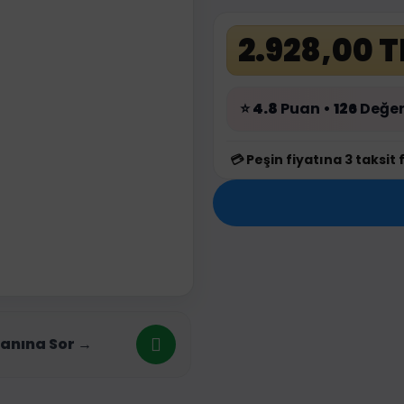
2.928,00 T
⭐
4.8
Puan •
126
Değer
💳
Peşin fiyatına 3 taksit 
anına Sor →