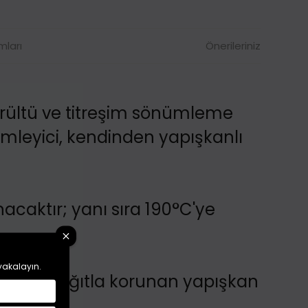
mları
Önerileriniz
gürültü ve titreşim sönümleme
mleyici, kendinden yapışkanlı
nacaktır; yanı sıra 190°C'ye
 yakalayın.
ışmaz kağıtla korunan yapışkan