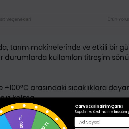
sit Seçenekleri
Ürün Yoru
da, tarım makinelerinde ve etkili bir 
 durumlarda kullanılan titreşim sönü
le +100°C arasındaki sıcaklıklara daya
aruz kalma.
Carvocal İndirim Çarkı
Sepetinize özel indirim fırsatını
, kabartmalı alüminyum folyo ve yap
300 TL
1.000 TL
k üzere birkaç katmandan oluşur.