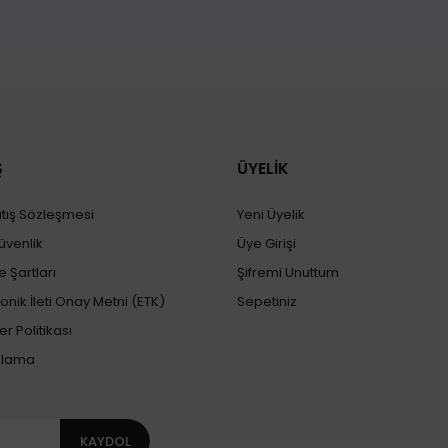
Bu ürüne ilk yorumu siz yapın!
Yorum Yaz
Ş
ÜYELİK
atış Sözleşmesi
Yeni Üyelik
Güvenlik
Üye Girişi
e Şartları
Şifremi Unuttum
Gönder
ronik İleti Onay Metni (ETK)
Sepetiniz
er Politikası
plama
KAYDOL