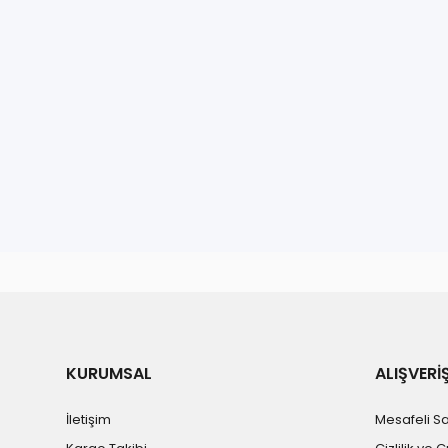
Bu ürünün fiyat bilgisi, resim, ürün açıklamalarında ve diğe
Görüş ve önerileriniz için teşekkür ederiz.
Ürün resmi kalitesiz, bozuk veya görüntülenemiyor.
Ürün açıklamasında eksik bilgiler bulunuyor.
Ürün bilgilerinde hatalar bulunuyor.
KURUMSAL
ALIŞVERİ
Ürün fiyatı diğer sitelerden daha pahalı.
İletişim
Mesafeli S
Bu ürüne benzer farklı alternatifler olmalı.