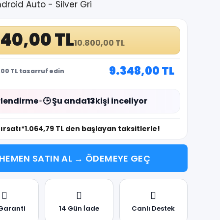
roid Auto - Silver Gri
840,00 TL
10.800,00 TL
9.348,00 TL
00 TL tasarruf edin
lendirme
•
🕒 Şu anda
13
kişi inceliyor
fırsatı
*1.064,79 TL den başlayan taksitlerle!
HEMEN SATIN AL → ÖDEMEYE GEÇ
 Garanti
14 Gün İade
Canlı Destek