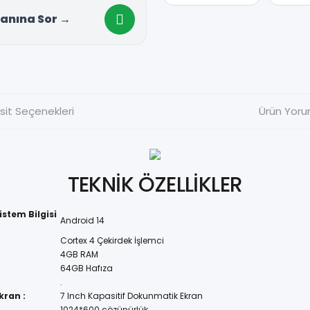
anına Sor →
sit Seçenekleri
Ürün Yoru
TEKNİK ÖZELLİKLER
istem Bilgisi
Android 14
Cortex 4 Çekirdek İşlemci
4GB RAM
64GB Hafıza
.
kran :
7 Inch Kapasitif Dokunmatik Ekran
1024*600 çözünürlük