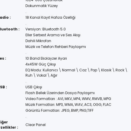
Dokunmatik Yüzey
.
adio :
18 Kanal Kayıt Hafıza Özelliği
.
luetooth :
Versiyon: Bluetooth 5.0
Eller Serbest Arama ve Ses Akışı
Dahili Mikrofon
Müzik ve Telefon Rehberi Paylaşımı
.
es :
10 Band Ekolayzer Ayarı
4x45W Güç Çıkışı
EQ Modu: Kullanıcı \ Normal \ Caz \ Pop \ Klasik \ Rock \
Ruh \ Vokal \ Ağır
.
SB :
USB Çıkışı
Flash Bellek Üzerinden Dosya Paylaşımı
Video Formatları : AVI, MKV, MP4, WMV, RMVB, MPG
Müzik Formatları: MP3, WMA, WAV, AC3, OGG, FLAC
Görüntü Formatları: JPEG, BMP, PNG,TIFF
.
iğer
Clear Panel
zellikler :