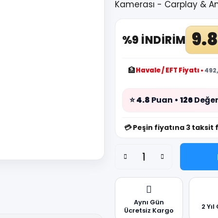
Kamerası - Carplay & And
9.
%9 İNDİRİM
🏦
Havale / EFT Fiyatı
•
492,
⭐
4.8
Puan •
126
Değer
💳
Peşin fiyatına 3 taksit 
Aynı Gün
2 Yıl
Ücretsiz Kargo