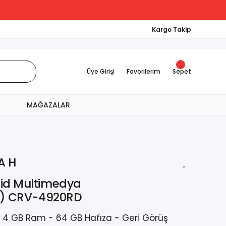
Kargo Takip
Üye Girişi
Favorilerim
Sepet
MAĞAZALAR
A H
oid Multimedya
14) CRV-4920RD
- 4 GB Ram - 64 GB Hafıza - Geri Görüş