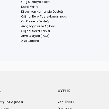
Güçlü Radyo Alıcısı
Dahili Wi-Fi
Direksiyon Kumanda Desteği
Orijinal Renk Tuş Işıklandırması
Ön Kamera Desteği
Araç Logosu İle Açılma
Orijinal Soket Yapısı
Amfi Çıkışları (RCA)
2 Yıl Garanti
r konularda yetersiz gördüğünüz noktaları öneri formunu kullanarak tara
Bu ürüne ilk yorumu siz yapın!
Yorum Yaz
Ş
ÜYELİK
atış Sözleşmesi
Yeni Üyelik