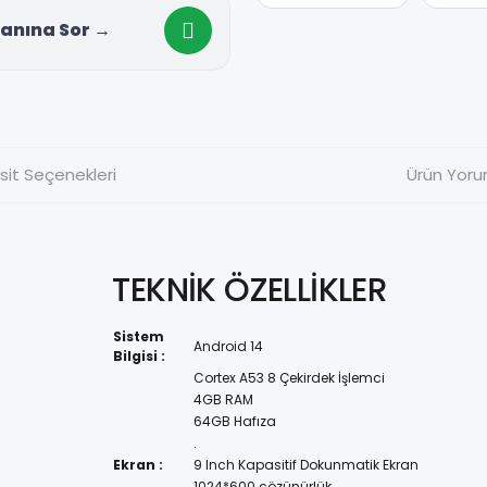
anına Sor →
sit Seçenekleri
Ürün Yoru
TEKNİK ÖZELLİKLER
Sistem
Android 14
Bilgisi :
Cortex A53 8 Çekirdek İşlemci
4GB RAM
64GB Hafıza
.
Ekran :
9 Inch Kapasitif Dokunmatik Ekran
1024*600 çözünürlük