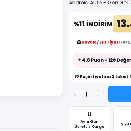
Android Auto - Geri Gör
13
%11 İNDİRİM
🏦
Havale / EFT Fiyatı
•
672,
⭐
4.8
Puan •
126
Değer
💳
Peşin fiyatına 3 taksit 
Aynı Gün
2 Yıl
Ücretsiz Kargo