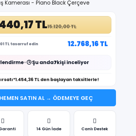
üş Kamerası - Piano Black Çerçeve
.440,17 TL
15.120,00 TL
12.768,16 TL
01 TL tasarruf edin
lendirme
•
🕒 Şu anda
7
kişi inceliyor
fırsatı
*1.454,36 TL den başlayan taksitlerle!
HEMEN SATIN AL → ÖDEMEYE GEÇ
 Garanti
14 Gün İade
Canlı Destek