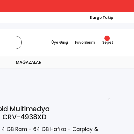
Kargo Takip
Üye Girişi
Favorilerim
Sepet
MAĞAZALAR
roid Multimedya
9) CRV-4938XD
 - 4 GB Ram - 64 GB Hafıza - Carplay &