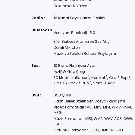
Dokunmatik Yüzey
.
Radio :
18 Kanal Kayıt Hafıza Özelliği
.
Bluetooth
Versiyon: Bluetooth 5.0
:
Eller Serbest Arama ve Ses Akışı
Dahili Mikrofon
Müzik ve Telefon Rehberi Paylaşımı
.
Ses :
10 Band Ekolayzer Ayarı
4x45W Güç Çıkışı
EQ Modu: Kullanıcı \ Normal \ Caz \ Pop \
Klasik \ Rock \ Ruh \ Vokal \ Ağır
.
USB :
USB Çıkışı
Flash Bellek Üzerinden Dosya Paylaşımı
Video Formatları : AVI, MKV, MP4, WMV, RMVB,
MPG
Müzik Formatları: MP3, WMA, WAV, AC3, OGG,
FLAC
Görüntü Formatları: JPEG, BMP, PNG,TIFF