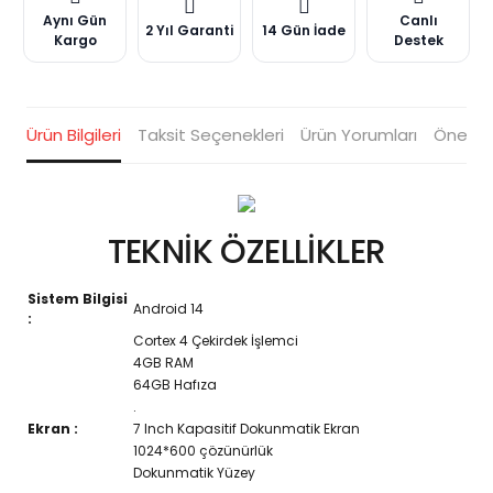
Aynı Gün
Canlı
2 Yıl Garanti
14 Gün İade
Kargo
Destek
Ürün Bilgileri
Taksit Seçenekleri
Ürün Yorumları
Öneriler
TEKNİK ÖZELLİKLER
Sistem Bilgisi
Android 14
:
Cortex 4 Çekirdek İşlemci
4GB RAM
64GB Hafıza
.
Ekran :
7 Inch Kapasitif Dokunmatik Ekran
1024*600 çözünürlük
Dokunmatik Yüzey