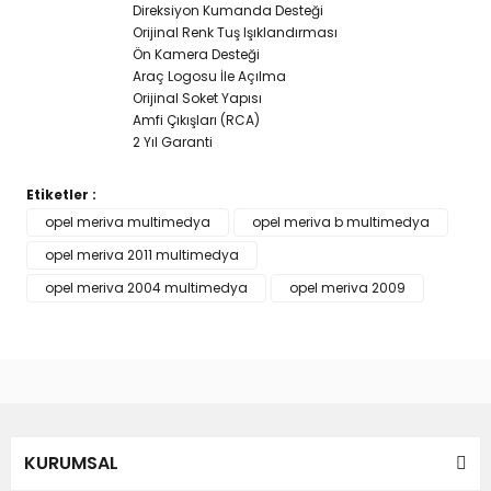
Direksiyon Kumanda Desteği
Orijinal Renk Tuş Işıklandırması
Ön Kamera Desteği
Araç Logosu İle Açılma
Orijinal Soket Yapısı
Amfi Çıkışları (RCA)
2 Yıl Garanti
Etiketler :
Bu ürünün fiyat bilgisi, resim, ürün açıklamalarında ve diğer
opel meriva multimedya
opel meriva b multimedya
konularda yetersiz gördüğünüz noktaları öneri formunu
opel meriva 2011 multimedya
Bu ürüne ilk yorumu siz yapın!
kullanarak tarafımıza iletebilirsiniz.
Görüş ve önerileriniz için teşekkür ederiz.
opel meriva 2004 multimedya
opel meriva 2009
Yorum Yaz
Ürün resmi kalitesiz, bozuk veya görüntülenemiyor.
Ürün açıklamasında eksik bilgiler bulunuyor.
Ürün bilgilerinde hatalar bulunuyor.
Ürün fiyatı diğer sitelerden daha pahalı.
KURUMSAL
Bu ürüne benzer farklı alternatifler olmalı.