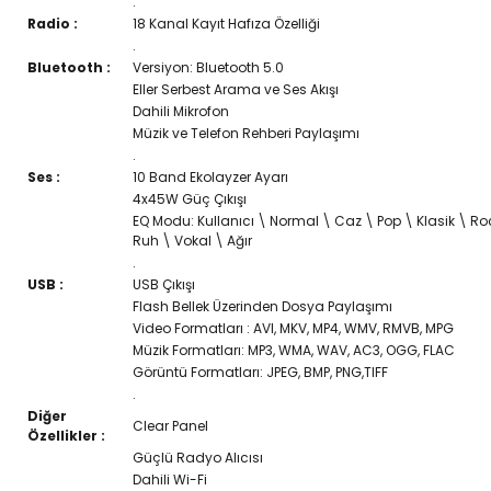
.
Radio :
18 Kanal Kayıt Hafıza Özelliği
.
Bluetooth :
Versiyon: Bluetooth 5.0
Eller Serbest Arama ve Ses Akışı
Dahili Mikrofon
Müzik ve Telefon Rehberi Paylaşımı
.
Ses :
10 Band Ekolayzer Ayarı
4x45W Güç Çıkışı
EQ Modu: Kullanıcı \ Normal \ Caz \ Pop \ Klasik \ Ro
Ruh \ Vokal \ Ağır
.
USB :
USB Çıkışı
Flash Bellek Üzerinden Dosya Paylaşımı
Video Formatları : AVI, MKV, MP4, WMV, RMVB, MPG
Müzik Formatları: MP3, WMA, WAV, AC3, OGG, FLAC
Görüntü Formatları: JPEG, BMP, PNG,TIFF
.
Diğer
Clear Panel
Özellikler :
Güçlü Radyo Alıcısı
Dahili Wi-Fi