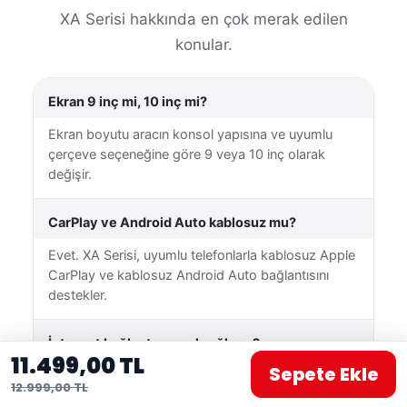
XA Serisi hakkında en çok merak edilen
konular.
Ekran 9 inç mi, 10 inç mi?
Ekran boyutu aracın konsol yapısına ve uyumlu
çerçeve seçeneğine göre 9 veya 10 inç olarak
değişir.
CarPlay ve Android Auto kablosuz mu?
Evet. XA Serisi, uyumlu telefonlarla kablosuz Apple
CarPlay ve kablosuz Android Auto bağlantısını
destekler.
İnternet bağlantısı nasıl sağlanır?
11.499,00 TL
Sepete Ekle
Cihaz Wi-Fi üzerinden uygun bir kablosuz ağa
12.999,00 TL
veya telefonunuzun mobil erişim noktasına