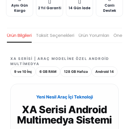
Aynı Gün
Canlı
2 Yıl Garanti
14 Gün İade
Kargo
Destek
Ürün Bilgileri
Taksit Seçenekleri
Ürün Yorumları
Öneriler
XA SERISI | ARAÇ MODELINE ÖZEL ANDROID
MULTIMEDYA
9 ve 10 İnç
6 GB RAM
128 GB Hafıza
Android 14
Yeni Nesil Araç İçi Teknoloji
XA Serisi Android
Multimedya Sistemi