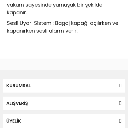
vakum sayesinde yumuşak bir şekilde
kapanır.
Sesli Uyarı Sistemi: Bagaj kapağı açılırken ve
kapanırken sesli alarm verir.
Bu ürünün fiyat bilgisi, resim, ürün açıklamalarında ve diğer
konularda yetersiz gördüğünüz noktaları öneri formunu
Bu ürüne ilk yorumu siz yapın!
kullanarak tarafımıza iletebilirsiniz.
Görüş ve önerileriniz için teşekkür ederiz.
Yorum Yaz
KURUMSAL
Ürün resmi kalitesiz, bozuk veya görüntülenemiyor.
Ürün açıklamasında eksik bilgiler bulunuyor.
Ürün bilgilerinde hatalar bulunuyor.
ALIŞVERİŞ
Ürün fiyatı diğer sitelerden daha pahalı.
Bu ürüne benzer farklı alternatifler olmalı.
ÜYELİK