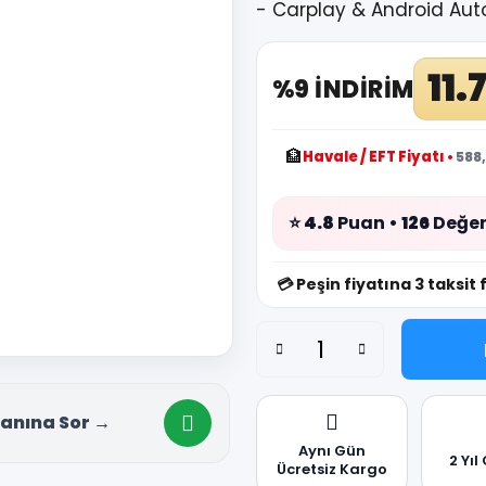
- Carplay & Android Auto
11.
%9 İNDİRİM
🏦
Havale / EFT Fiyatı
•
588,
⭐
4.8
Puan •
126
Değer
💳
Peşin fiyatına 3 taksit 
anına Sor →
Aynı Gün
2 Yıl
Ücretsiz Kargo