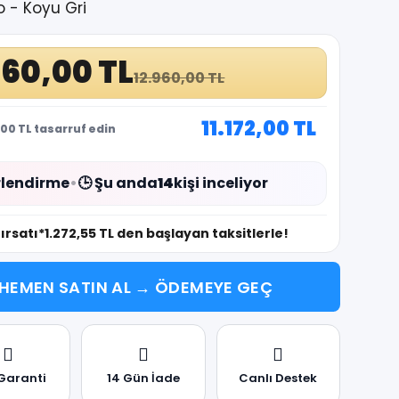
 - Koyu Gri
760,00 TL
12.960,00 TL
11.172,00 TL
00 TL tasarruf edin
lendirme
•
🕒 Şu anda
14
kişi inceliyor
fırsatı
*1.272,55 TL den başlayan taksitlerle!
HEMEN SATIN AL → ÖDEMEYE GEÇ
 Garanti
14 Gün İade
Canlı Destek