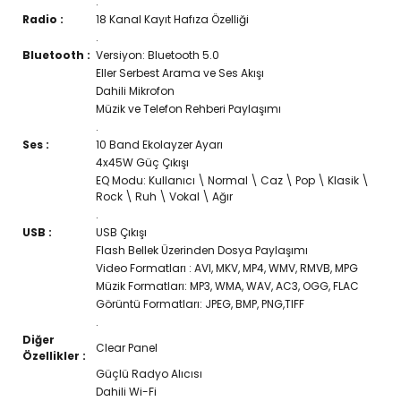
.
Radio :
18 Kanal Kayıt Hafıza Özelliği
.
Bluetooth :
Versiyon: Bluetooth 5.0
Eller Serbest Arama ve Ses Akışı
Dahili Mikrofon
Müzik ve Telefon Rehberi Paylaşımı
.
Ses :
10 Band Ekolayzer Ayarı
4x45W Güç Çıkışı
EQ Modu: Kullanıcı \ Normal \ Caz \ Pop \ Klasik \
Rock \ Ruh \ Vokal \ Ağır
.
USB :
USB Çıkışı
Flash Bellek Üzerinden Dosya Paylaşımı
Video Formatları : AVI, MKV, MP4, WMV, RMVB, MPG
Müzik Formatları: MP3, WMA, WAV, AC3, OGG, FLAC
Görüntü Formatları: JPEG, BMP, PNG,TIFF
.
Diğer
Clear Panel
Özellikler :
Güçlü Radyo Alıcısı
Dahili Wi-Fi