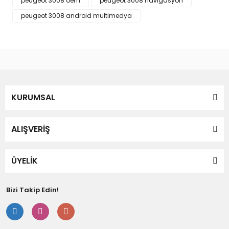
peugeot 3008 oem
peugeot 3008 navigasyon
Bu ürüne benzer farklı alternatifler olmalı.
peugeot 3008 android multimedya
Gönder
KURUMSAL
ALIŞVERİŞ
ÜYELİK
Bizi Takip Edin!