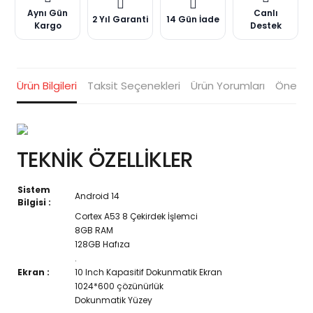
Aynı Gün
Canlı
2 Yıl Garanti
14 Gün İade
Kargo
Destek
Ürün Bilgileri
Taksit Seçenekleri
Ürün Yorumları
Öneriler
TEKNİK ÖZELLİKLER
Sistem
Android 14
Bilgisi :
Cortex A53 8 Çekirdek İşlemci
8GB RAM
128GB Hafıza
.
Ekran :
10 Inch Kapasitif Dokunmatik Ekran
1024*600 çözünürlük
Dokunmatik Yüzey