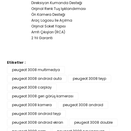
Direksiyon Kumanda Desteği
Orijinal Renk Tuş Işıklandırması
Ön Kamera Desteği
Araç Logosu İle Açılma
Orijinal Soket Yapısı
Amfi Çıkışları (RCA)
2 Yıl Garanti
Etiketler :
Bu ürünün fiyat bilgisi, resim, ürün açıklamalarında ve diğer
peugeot 3008 multimedya
konularda yetersiz gördüğünüz noktaları öneri formunu
peugeot 3008 android auto
Bu ürüne ilk yorumu siz yapın!
peugeot 3008 teyp
kullanarak tarafımıza iletebilirsiniz.
Görüş ve önerileriniz için teşekkür ederiz.
peugeot 3008 carplay
peugeot 3008 geri görüş kamerası
Yorum Yaz
Ürün resmi kalitesiz, bozuk veya görüntülenemiyor.
peugeot 3008 kamera
peugeot 3008 android
Ürün açıklamasında eksik bilgiler bulunuyor.
peugeot 3008 android teyp
Ürün bilgilerinde hatalar bulunuyor.
peugeot 3008 android ekran
peugeot 3008 double
Ürün fiyatı diğer sitelerden daha pahalı.