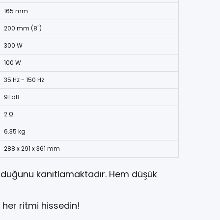
165 mm
200 mm (8")
300 W
100 W
35 Hz - 150 Hz
91 dB
2 Ω
6.35 kg
288 x 291 x 361 mm
sunduğunu kanıtlamaktadır. Hem düşük
 her ritmi hissedin!