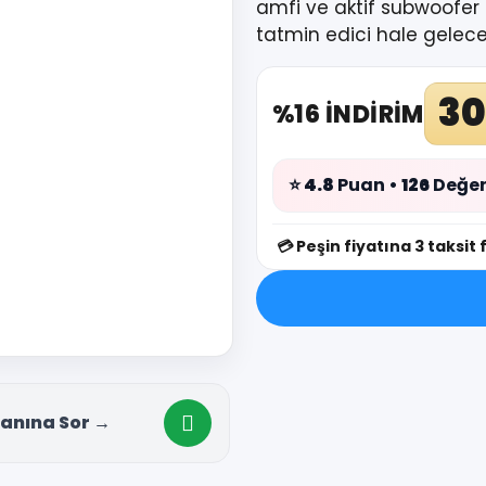
amfi ve aktif subwoofer 
tatmin edici hale gelece
30
%16 İNDİRİM
⭐
4.8
Puan •
126
Değer
💳
Peşin fiyatına 3 taksit 
anına Sor →