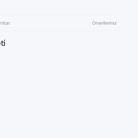
mları
Önerileriniz
ti