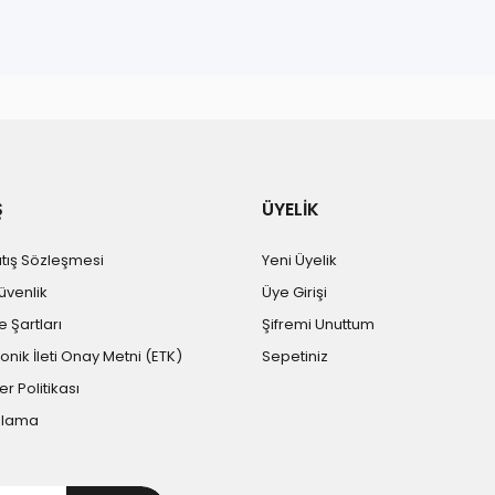
r konularda yetersiz gördüğünüz noktaları öneri formunu kullanarak tara
Bu ürüne ilk yorumu siz yapın!
Yorum Yaz
Ş
ÜYELİK
atış Sözleşmesi
Yeni Üyelik
Güvenlik
Üye Girişi
e Şartları
Şifremi Unuttum
ronik İleti Onay Metni (ETK)
Sepetiniz
er Politikası
Gönder
plama