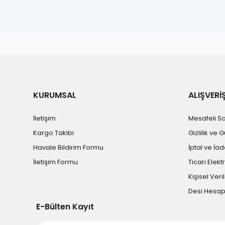
Bu ürünün fiyat bilgisi, resim, ürün açıklamalarında ve diğe
Görüş ve önerileriniz için teşekkür ederiz.
Ürün resmi kalitesiz, bozuk veya görüntülenemiyor.
Ürün açıklamasında eksik bilgiler bulunuyor.
Ürün bilgilerinde hatalar bulunuyor.
KURUMSAL
ALIŞVERİ
Ürün fiyatı diğer sitelerden daha pahalı.
İletişim
Mesafeli S
Bu ürüne benzer farklı alternatifler olmalı.
Kargo Takibi
Gizlilik ve 
Havale Bildirim Formu
İptal ve İad
İletişim Formu
Ticari Elekt
Kişisel Veril
Desi Hesa
E-Bülten Kayıt