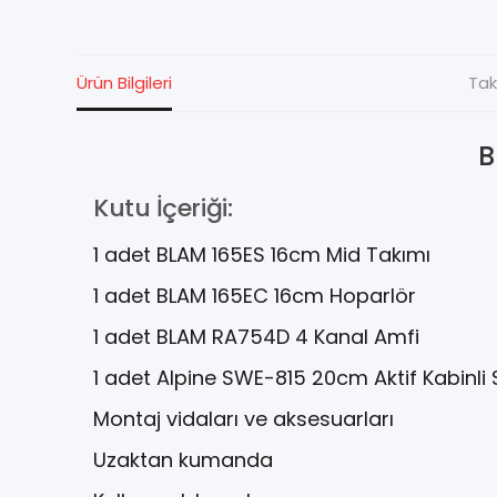
Ürün Bilgileri
Tak
B
Kutu İçeriği:
1 adet BLAM 165ES 16cm Mid Takımı
1 adet BLAM 165EC 16cm Hoparlör
1 adet BLAM RA754D 4 Kanal Amfi
1 adet Alpine SWE-815 20cm Aktif Kabinl
Montaj vidaları ve aksesuarları
Uzaktan kumanda