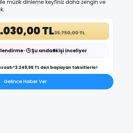
ile müzik dinleme keyfiniz daha zengin ve
k.
.030,00 TL
35.750,00 TL
lendirme
•
🕒 Şu anda
6
kişi inceliyor
fırsatı
*3.249,55 TL den başlayan taksitlerle!
Gelince Haber Ver