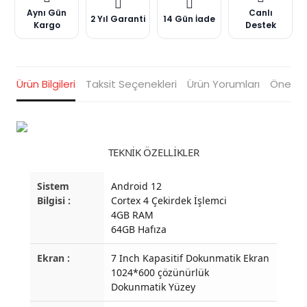
Aynı Gün
Canlı
2 Yıl Garanti
14 Gün İade
Kargo
Destek
Ürün Bilgileri
Taksit Seçenekleri
Ürün Yorumları
Öneriler
TEKNİK ÖZELLİKLER
Sistem
Android 12
Bilgisi :
Cortex 4 Çekirdek İşlemci
4GB RAM
64GB Hafıza
Ekran :
7 Inch Kapasitif Dokunmatik Ekran
1024*600 çözünürlük
Dokunmatik Yüzey