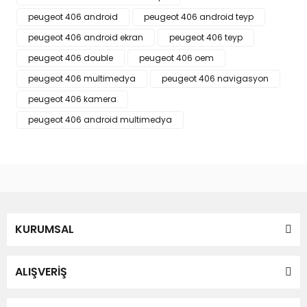
peugeot 406 android
peugeot 406 android teyp
Yorum Yaz
Ürün resmi kalitesiz, bozuk veya görüntülenemiyor.
peugeot 406 android ekran
peugeot 406 teyp
Ürün açıklamasında eksik bilgiler bulunuyor.
peugeot 406 double
peugeot 406 oem
Ürün bilgilerinde hatalar bulunuyor.
peugeot 406 multimedya
peugeot 406 navigasyon
Ürün fiyatı diğer sitelerden daha pahalı.
peugeot 406 kamera
Bu ürüne benzer farklı alternatifler olmalı.
peugeot 406 android multimedya
Gönder
KURUMSAL
ALIŞVERİŞ