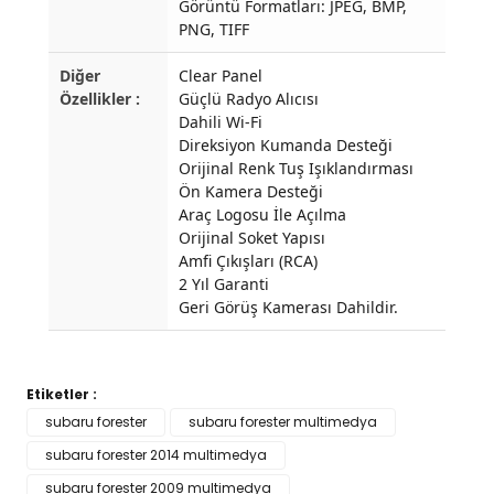
Görüntü Formatları: JPEG, BMP,
PNG, TIFF
Diğer
Clear Panel
Özellikler :
Güçlü Radyo Alıcısı
Dahili Wi-Fi
Direksiyon Kumanda Desteği
Orijinal Renk Tuş Işıklandırması
Ön Kamera Desteği
Araç Logosu İle Açılma
Orijinal Soket Yapısı
Amfi Çıkışları (RCA)
2 Yıl Garanti
Geri Görüş Kamerası Dahildir.
Etiketler :
Bu ürünün fiyat bilgisi, resim, ürün açıklamalarında ve diğer
subaru forester
subaru forester multimedya
konularda yetersiz gördüğünüz noktaları öneri formunu
subaru forester 2014 multimedya
Bu ürüne ilk yorumu siz yapın!
kullanarak tarafımıza iletebilirsiniz.
Görüş ve önerileriniz için teşekkür ederiz.
subaru forester 2009 multimedya