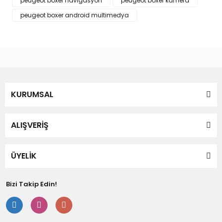
peugeot boxer navigasyon
peugeot boxer kamera
Bu ürüne benzer farklı alternatifler olmalı.
peugeot boxer android multimedya
Gönder
KURUMSAL
ALIŞVERİŞ
ÜYELİK
Bizi Takip Edin!