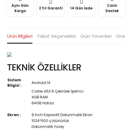
Aynı Gün
Canlı
2 Yıl Garanti
14 Gün İade
Kargo
Destek
Ürün Bilgileri
Taksit Seçenekleri
Ürün Yorumları
Öneriler
TEKNİK ÖZELLİKLER
Sistem
Android 14
Bilgisi :
Cortex A53 8 Çekirdek İşlemci
4GB RAM
64GB Hafıza
.
Ekran :
9 Inch Kapasitif Dokunmatik Ekran
1024*600 çözünürlük
Dokunmatik Yüzey