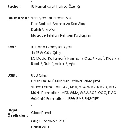
.
Radio :
18 Kanal Kayıt Hafıza Özelliği
.
Bluetooth :
Versiyon: Bluetooth 5.0
Eller Serbest Arama ve Ses Akışı
Dahili Mikrofon
Müzik ve Telefon Rehberi Paylaşımı
.
Ses :
10 Band Ekolayzer Ayarı
4x45W Güç Çıkışı
EQ Modu: Kullanıcı \ Normal \ Caz \ Pop \ Klasik \
Rock \ Ruh \ Vokal \ Ağır
.
USB :
USB Çıkışı
Flash Bellek Üzerinden Dosya Paylaşımı
Video Formatları : AVI, MKV, MP4, WMV, RMVB, MPG
Müzik Formatları: MP3, WMA, WAV, AC3, OGG, FLAC
Görüntü Formatları: JPEG, BMP, PNG,TIFF
.
Diğer
Clear Panel
Özellikler :
Güçlü Radyo Alıcısı
Dahili Wi-Fi