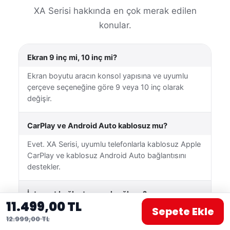
XA Serisi hakkında en çok merak edilen
konular.
Ekran 9 inç mi, 10 inç mi?
Ekran boyutu aracın konsol yapısına ve uyumlu
çerçeve seçeneğine göre 9 veya 10 inç olarak
değişir.
CarPlay ve Android Auto kablosuz mu?
Evet. XA Serisi, uyumlu telefonlarla kablosuz Apple
CarPlay ve kablosuz Android Auto bağlantısını
destekler.
İnternet bağlantısı nasıl sağlanır?
11.499,00 TL
Sepete Ekle
Cihaz Wi-Fi üzerinden uygun bir kablosuz ağa
12.999,00 TL
veya telefonunuzun mobil erişim noktasına