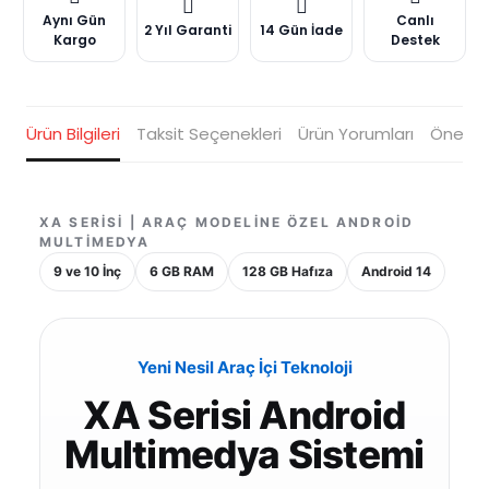
Aynı Gün
Canlı
2 Yıl Garanti
14 Gün İade
Kargo
Destek
Ürün Bilgileri
Taksit Seçenekleri
Ürün Yorumları
Öneriler
XA SERISI | ARAÇ MODELINE ÖZEL ANDROID
MULTIMEDYA
9 ve 10 İnç
6 GB RAM
128 GB Hafıza
Android 14
Yeni Nesil Araç İçi Teknoloji
XA Serisi Android
Multimedya Sistemi