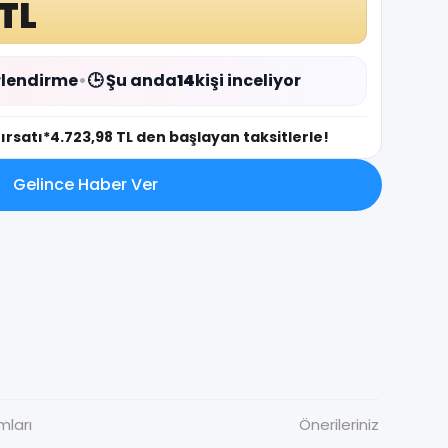
 TL
lendirme
•
🕒 Şu anda
14
kişi inceliyor
fırsatı
*4.723,98 TL den başlayan taksitlerle!
Gelince Haber Ver
mları
Önerileriniz