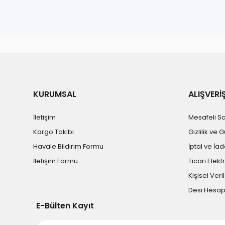
Bu ürünün fiyat bilgisi, resim, ürün açıklamalarında ve diğe
Görüş ve önerileriniz için teşekkür ederiz.
Ürün resmi kalitesiz, bozuk veya görüntülenemiyor.
Ürün açıklamasında eksik bilgiler bulunuyor.
Ürün bilgilerinde hatalar bulunuyor.
KURUMSAL
ALIŞVERİ
Ürün fiyatı diğer sitelerden daha pahalı.
İletişim
Mesafeli S
Bu ürüne benzer farklı alternatifler olmalı.
Kargo Takibi
Gizlilik ve 
Havale Bildirim Formu
İptal ve İad
İletişim Formu
Ticari Elekt
Kişisel Veril
Desi Hesa
E-Bülten Kayıt