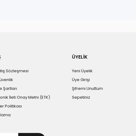
r konularda yetersiz gördüğünüz noktaları öneri formunu kullanarak tara
Bu ürüne ilk yorumu siz yapın!
Yorum Yaz
Ş
ÜYELİK
atış Sözleşmesi
Yeni Üyelik
Güvenlik
Üye Girişi
e Şartları
Şifremi Unuttum
ronik İleti Onay Metni (ETK)
Sepetiniz
er Politikası
Gönder
plama