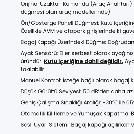
Orijinal Uzaktan Kumanda (Araç Anahtarı)
düğmesi olan araç modellerinde)
Ön/Gösterge Paneli Düğmesi: Kutu içeriğind
Özellikle AVM ve otopark girişlerinde ki güve
Bagaj Kapağı Üzerindeki Düğme: Doğrudan b
Ayak Sensörü: Eller serbest olarak ayağınız
üründür.
Kutu içeriğine dahil değildir.
Aya
takılabilir.
Manuel Kontrol: İsteğe bağlı olarak bagaj k
Düşük Gürültü Seviyesi: 50 dB’den daha az gü
Geniş Çalışma Sıcaklığı Aralığı: -30℃ ile 6
Otomatik Kilitleme ve Yumuşak Kapatma: Ba
Sesli Uyarı Sistemi: Bagaj kapağı açılırken 