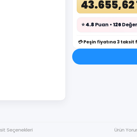
43.655,62
⭐
4.8
Puan •
126
Değer
💳
Peşin fiyatına 3 taksit 
sit Seçenekleri
Ürün Yoru