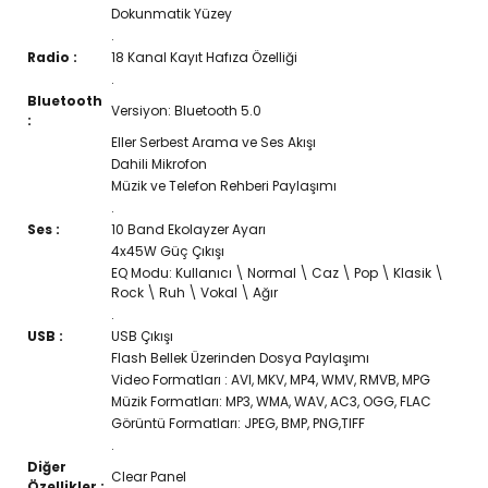
Dokunmatik Yüzey
.
Radio :
18 Kanal Kayıt Hafıza Özelliği
.
Bluetooth
Versiyon: Bluetooth 5.0
:
Eller Serbest Arama ve Ses Akışı
Dahili Mikrofon
Müzik ve Telefon Rehberi Paylaşımı
.
Ses :
10 Band Ekolayzer Ayarı
4x45W Güç Çıkışı
EQ Modu: Kullanıcı \ Normal \ Caz \ Pop \ Klasik \
Rock \ Ruh \ Vokal \ Ağır
.
USB :
USB Çıkışı
Flash Bellek Üzerinden Dosya Paylaşımı
Video Formatları : AVI, MKV, MP4, WMV, RMVB, MPG
Müzik Formatları: MP3, WMA, WAV, AC3, OGG, FLAC
Görüntü Formatları: JPEG, BMP, PNG,TIFF
.
Diğer
Clear Panel
Özellikler :