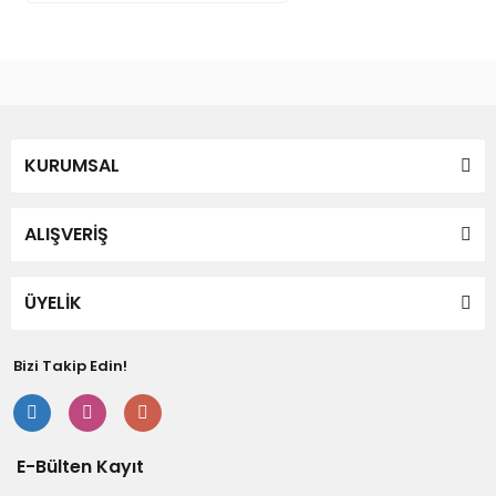
Ürün bilgilerinde hatalar bulunuyor.
Ürün fiyatı diğer sitelerden daha pahalı.
Bu ürüne benzer farklı alternatifler olmalı.
KURUMSAL
Gönder
ALIŞVERİŞ
ÜYELİK
Bizi Takip Edin!
E-Bülten Kayıt