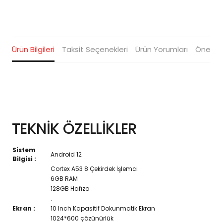
Ürün Bilgileri
Taksit Seçenekleri
Ürün Yorumları
Öneriler
TEKNİK ÖZELLİKLER
Sistem
Android 12
Bilgisi :
Cortex A53 8 Çekirdek İşlemci
6GB RAM
128GB Hafıza
.
Ekran :
10 Inch Kapasitif Dokunmatik Ekran
1024*600 çözünürlük