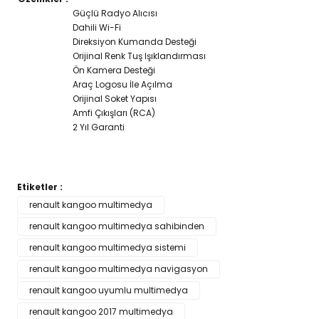
Güçlü Radyo Alıcısı
Dahili Wi-Fi
Direksiyon Kumanda Desteği
Orijinal Renk Tuş Işıklandırması
Ön Kamera Desteği
Araç Logosu İle Açılma
Orijinal Soket Yapısı
Amfi Çıkışları (RCA)
2 Yıl Garanti
Etiketler :
Bu ürünün fiyat bilgisi, resim, ürün açıklamalarında ve diğer
renault kangoo multimedya
konularda yetersiz gördüğünüz noktaları öneri formunu
renault kangoo multimedya sahibinden
Bu ürüne ilk yorumu siz yapın!
kullanarak tarafımıza iletebilirsiniz.
Görüş ve önerileriniz için teşekkür ederiz.
renault kangoo multimedya sistemi
renault kangoo multimedya navigasyon
Yorum Yaz
Ürün resmi kalitesiz, bozuk veya görüntülenemiyor.
renault kangoo uyumlu multimedya
Ürün açıklamasında eksik bilgiler bulunuyor.
renault kangoo 2017 multimedya