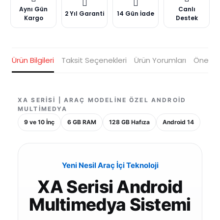
Aynı Gün
Canlı
2 Yıl Garanti
14 Gün İade
Kargo
Destek
Ürün Bilgileri
Taksit Seçenekleri
Ürün Yorumları
Öneriler
XA SERISI | ARAÇ MODELINE ÖZEL ANDROID
MULTIMEDYA
9 ve 10 İnç
6 GB RAM
128 GB Hafıza
Android 14
Yeni Nesil Araç İçi Teknoloji
XA Serisi Android
Multimedya Sistemi