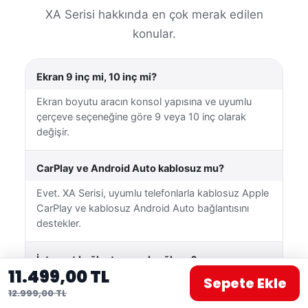
XA Serisi hakkında en çok merak edilen
konular.
Ekran 9 inç mi, 10 inç mi?
Ekran boyutu aracın konsol yapısına ve uyumlu
çerçeve seçeneğine göre 9 veya 10 inç olarak
değişir.
CarPlay ve Android Auto kablosuz mu?
Evet. XA Serisi, uyumlu telefonlarla kablosuz Apple
CarPlay ve kablosuz Android Auto bağlantısını
destekler.
İnternet bağlantısı nasıl sağlanır?
11.499,00 TL
Sepete Ekle
Cihaz Wi-Fi üzerinden uygun bir kablosuz ağa
12.999,00 TL
veya telefonunuzun mobil erişim noktasına