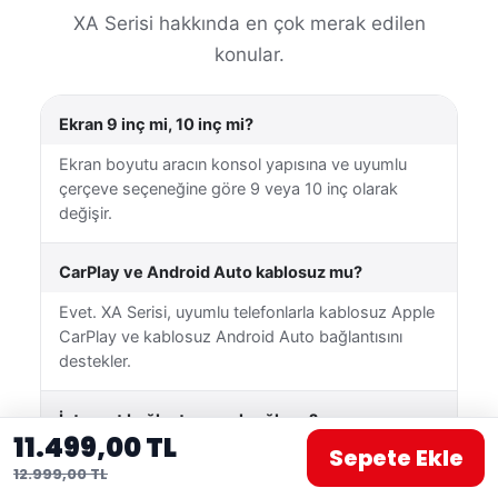
XA Serisi hakkında en çok merak edilen
konular.
Ekran 9 inç mi, 10 inç mi?
Ekran boyutu aracın konsol yapısına ve uyumlu
çerçeve seçeneğine göre 9 veya 10 inç olarak
değişir.
CarPlay ve Android Auto kablosuz mu?
Evet. XA Serisi, uyumlu telefonlarla kablosuz Apple
CarPlay ve kablosuz Android Auto bağlantısını
destekler.
İnternet bağlantısı nasıl sağlanır?
11.499,00 TL
Sepete Ekle
Cihaz Wi-Fi üzerinden uygun bir kablosuz ağa
12.999,00 TL
veya telefonunuzun mobil erişim noktasına