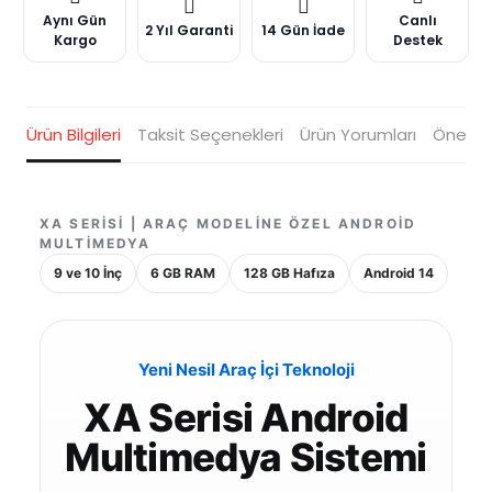
Aynı Gün
Canlı
2 Yıl Garanti
14 Gün İade
Kargo
Destek
Ürün Bilgileri
Taksit Seçenekleri
Ürün Yorumları
Öneriler
XA SERISI | ARAÇ MODELINE ÖZEL ANDROID
MULTIMEDYA
9 ve 10 İnç
6 GB RAM
128 GB Hafıza
Android 14
Yeni Nesil Araç İçi Teknoloji
XA Serisi Android
Multimedya Sistemi