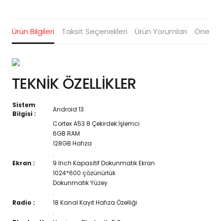
Ürün Bilgileri
Taksit Seçenekleri
Ürün Yorumları
Öneriler
TEKNİK ÖZELLİKLER
Sistem
Android 13
Bilgisi :
Cortex A53 8 Çekirdek İşlemci
6GB RAM
128GB Hafıza
.
Ekran :
9 Inch Kapasitif Dokunmatik Ekran
1024*600 çözünürlük
Dokunmatik Yüzey
.
Radio :
18 Kanal Kayıt Hafıza Özelliği
.