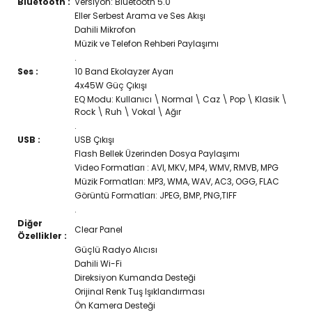
Bluetooth :
Versiyon: Bluetooth 5.0
Eller Serbest Arama ve Ses Akışı
Dahili Mikrofon
Müzik ve Telefon Rehberi Paylaşımı
.
Ses :
10 Band Ekolayzer Ayarı
4x45W Güç Çıkışı
EQ Modu: Kullanıcı \ Normal \ Caz \ Pop \ Klasik \
Rock \ Ruh \ Vokal \ Ağır
.
USB :
USB Çıkışı
Flash Bellek Üzerinden Dosya Paylaşımı
Video Formatları : AVI, MKV, MP4, WMV, RMVB, MPG
Müzik Formatları: MP3, WMA, WAV, AC3, OGG, FLAC
Görüntü Formatları: JPEG, BMP, PNG,TIFF
.
Diğer
Clear Panel
Özellikler :
Güçlü Radyo Alıcısı
Dahili Wi-Fi
Direksiyon Kumanda Desteği
Orijinal Renk Tuş Işıklandırması
Ön Kamera Desteği