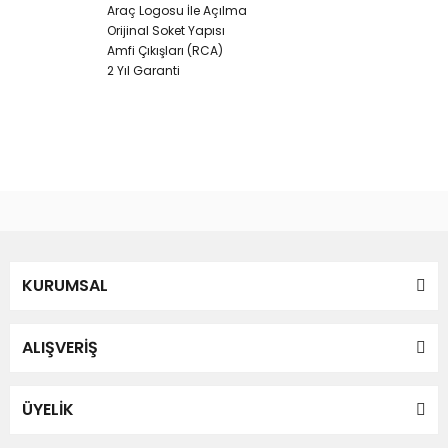
Araç Logosu İle Açılma
Orijinal Soket Yapısı
Amfi Çıkışları (RCA)
2 Yıl Garanti
Bu ürünün fiyat bilgisi, resim, ürün açıklamalarında ve diğer
konularda yetersiz gördüğünüz noktaları öneri formunu
Bu ürüne ilk yorumu siz yapın!
kullanarak tarafımıza iletebilirsiniz.
Görüş ve önerileriniz için teşekkür ederiz.
Yorum Yaz
KURUMSAL
Ürün resmi kalitesiz, bozuk veya görüntülenemiyor.
Ürün açıklamasında eksik bilgiler bulunuyor.
Ürün bilgilerinde hatalar bulunuyor.
ALIŞVERİŞ
Ürün fiyatı diğer sitelerden daha pahalı.
Bu ürüne benzer farklı alternatifler olmalı.
ÜYELİK