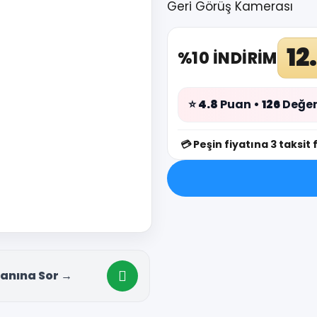
Geri Görüş Kamerası
12
%10 İNDİRİM
⭐
4.8
Puan •
126
Değer
💳
Peşin fiyatına 3 taksit 
anına Sor →