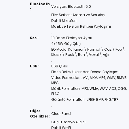
Bluetooth
Versiyon: Bluetooth 5.0
:
Eller Serbest Arama ve Ses Akışı
Dahili Mikrofon
Müzik ve Telefon Rehberi Paylaşımı
.
Ses :
10 Band Ekolayzer Ayarı
4x45W Güç Çıkışı
EQ Modu: Kullanıcı \ Normal \ Caz \ Pop \
Klasik \ Rock \ Ruh \ Vokal \ Ağır
.
USB :
USB Çıkışı
Flash Bellek Üzerinden Dosya Paylaşımı
Video Formatları : AVI, MKV, MP4, WMV, RMVB,
MPG
Müzik Formatları: MP3, WMA, WAV, AC3, OGG,
FLAC
Görüntü Formatları: JPEG, BMP, PNG,TIFF
.
Diğer
Clear Panel
Özellikler :
Güçlü Radyo Alıcısı
Dahili Wi-Fi