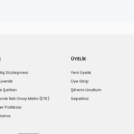
Ş
ÜYELİK
atış Sözleşmesi
Yeni Üyelik
Güvenlik
Üye Girişi
e Şartları
Şifremi Unuttum
ronik İleti Onay Metni (ETK)
Sepetiniz
er Politikası
plama