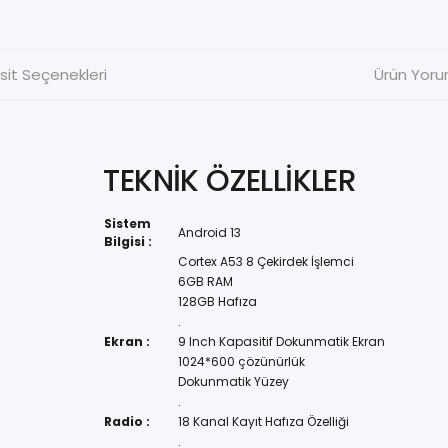
sit Seçenekleri
Ürün Yoru
TEKNİK ÖZELLİKLER
Sistem
Android 13
Bilgisi :
Cortex A53 8 Çekirdek İşlemci
6GB RAM
128GB Hafıza
.
Ekran :
9 Inch Kapasitif Dokunmatik Ekran
1024*600 çözünürlük
Dokunmatik Yüzey
.
Radio :
18 Kanal Kayıt Hafıza Özelliği
.