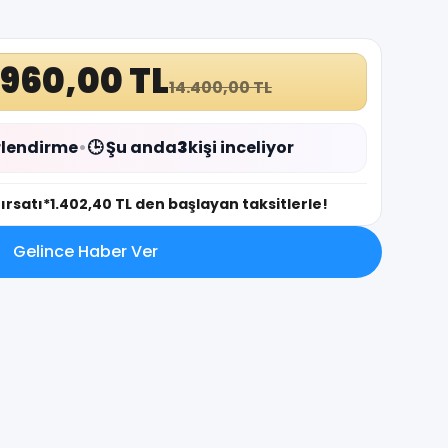
.960,00 TL
14.400,00 TL
lendirme
•
🕒 Şu anda
3
kişi inceliyor
fırsatı
*1.402,40 TL den başlayan taksitlerle!
Gelince Haber Ver