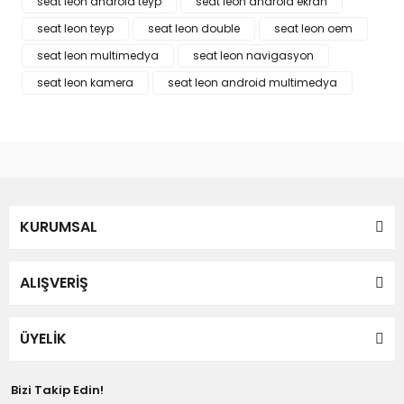
seat leon android teyp
seat leon android ekran
seat leon teyp
seat leon double
seat leon oem
seat leon multimedya
seat leon navigasyon
Gönder
seat leon kamera
seat leon android multimedya
KURUMSAL
ALIŞVERİŞ
ÜYELİK
Bizi Takip Edin!