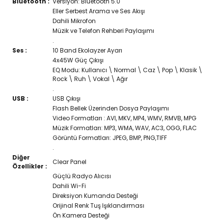
Bluetooth :
Versiyon: Bluetooth 5.0
Eller Serbest Arama ve Ses Akışı
Dahili Mikrofon
Müzik ve Telefon Rehberi Paylaşımı
.
Ses :
10 Band Ekolayzer Ayarı
4x45W Güç Çıkışı
EQ Modu: Kullanıcı \ Normal \ Caz \ Pop \ Klasik \
Rock \ Ruh \ Vokal \ Ağır
.
USB :
USB Çıkışı
Flash Bellek Üzerinden Dosya Paylaşımı
Video Formatları : AVI, MKV, MP4, WMV, RMVB, MPG
Müzik Formatları: MP3, WMA, WAV, AC3, OGG, FLAC
Görüntü Formatları: JPEG, BMP, PNG,TIFF
.
Diğer
Clear Panel
Özellikler :
Güçlü Radyo Alıcısı
Dahili Wi-Fi
Direksiyon Kumanda Desteği
Orijinal Renk Tuş Işıklandırması
Ön Kamera Desteği