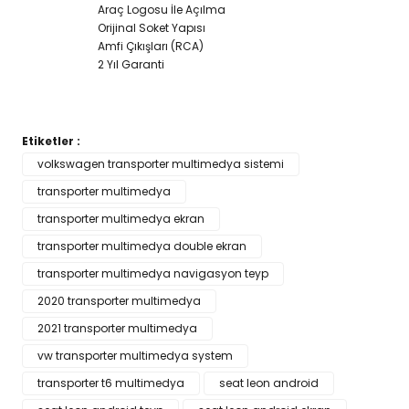
Araç Logosu İle Açılma
Orijinal Soket Yapısı
Amfi Çıkışları (RCA)
2 Yıl Garanti
Etiketler :
Bu ürünün fiyat bilgisi, resim, ürün açıklamalarında ve diğer
volkswagen transporter multimedya sistemi
konularda yetersiz gördüğünüz noktaları öneri formunu
transporter multimedya
Bu ürüne ilk yorumu siz yapın!
kullanarak tarafımıza iletebilirsiniz.
Görüş ve önerileriniz için teşekkür ederiz.
transporter multimedya ekran
transporter multimedya double ekran
Yorum Yaz
Ürün resmi kalitesiz, bozuk veya görüntülenemiyor.
transporter multimedya navigasyon teyp
Ürün açıklamasında eksik bilgiler bulunuyor.
2020 transporter multimedya
Ürün bilgilerinde hatalar bulunuyor.
2021 transporter multimedya
Ürün fiyatı diğer sitelerden daha pahalı.
vw transporter multimedya system
Bu ürüne benzer farklı alternatifler olmalı.
transporter t6 multimedya
seat leon android