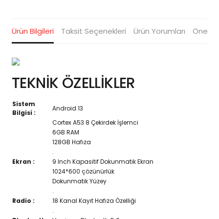
Ürün Bilgileri
Taksit Seçenekleri
Ürün Yorumları
Öneriler
TEKNİK ÖZELLİKLER
Sistem
Android 13
Bilgisi :
Cortex A53 8 Çekirdek İşlemci
6GB RAM
128GB Hafıza
.
Ekran :
9 Inch Kapasitif Dokunmatik Ekran
1024*600 çözünürlük
Dokunmatik Yüzey
.
Radio :
18 Kanal Kayıt Hafıza Özelliği
.