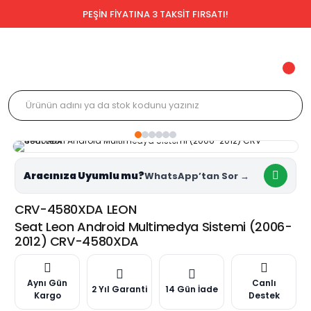
PEŞİN FİYATINA 3 TAKSİT FIRSATI!
Aracınıza Uyumlu mu?
CRV-4580XDA LEON
Seat Leon Android Multimedya Sistemi (2006-
2012) CRV-4580XDA
Aynı Gün
Canlı
2 Yıl Garanti
14 Gün İade
Kargo
Destek