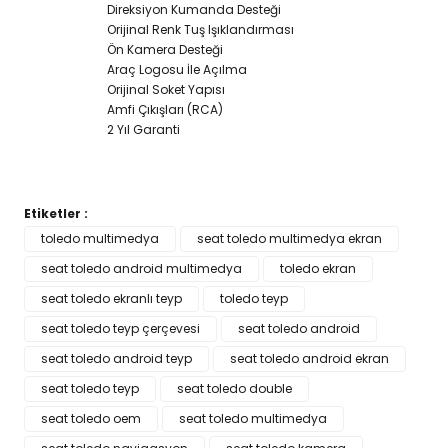
Direksiyon Kumanda Desteği
SUZUKİ
Orijinal Renk Tuş Işıklandırması
Ön Kamera Desteği
TOYOTA
Araç Logosu İle Açılma
Orijinal Soket Yapısı
UNİVERSAL
Amfi Çıkışları (RCA)
2 Yıl Garanti
VOLKSWAGEN
VOLVO
Etiketler :
Bu ürünün fiyat bilgisi, resim, ürün açıklamalarında ve diğer
toledo multimedya
seat toledo multimedya ekran
konularda yetersiz gördüğünüz noktaları öneri formunu
seat toledo android multimedya
Bu ürüne ilk yorumu siz yapın!
toledo ekran
kullanarak tarafımıza iletebilirsiniz.
Görüş ve önerileriniz için teşekkür ederiz.
seat toledo ekranlı teyp
toledo teyp
seat toledo teyp çerçevesi
seat toledo android
Yorum Yaz
Ürün resmi kalitesiz, bozuk veya görüntülenemiyor.
seat toledo android teyp
seat toledo android ekran
Ürün açıklamasında eksik bilgiler bulunuyor.
seat toledo teyp
seat toledo double
Ürün bilgilerinde hatalar bulunuyor.
seat toledo oem
seat toledo multimedya
Ürün fiyatı diğer sitelerden daha pahalı.