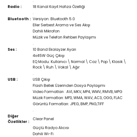
.
Radio :
18 Kanal Kayıt Hafıza Özelliği
MİNİ
PEUGEOT
.
Bluetooth :
Versiyon: Bluetooth 5.0
MİTSUBİSHİ
PORSCHE
Eller Serbest Arama ve Ses Akışı
Dahili Mikrofon
NİSSAN
RENAULT
Müzik ve Telefon Rehberi Paylaşımı
.
OPEL
SEAT
Ses :
10 Band Ekolayzer Ayarı
4x45W Güç Çıkışı
PEUGEOT
SKODA
EQ Modu: Kullanıcı \ Normal \ Caz \ Pop \ Klasik \
Rock \ Ruh \ Vokal \ Ağır
PORSCHE
SSANGYONG
.
USB :
USB Çıkışı
RENAULT
SUBARU
Flash Bellek Üzerinden Dosya Paylaşımı
Video Formatları : AVI, MKV, MP4, WMV, RMVB, MPG
SEAT
SUZUKİ
Müzik Formatları: MP3, WMA, WAV, AC3, OGG, FLAC
Görüntü Formatları: JPEG, BMP, PNG,TIFF
SKODA
TOYOTA
.
Diğer
SSANGYONG
VOLKSWAGEN
Clear Panel
Özellikler :
Güçlü Radyo Alıcısı
SUBARU
VOLVO
Dahili Wi-Fi