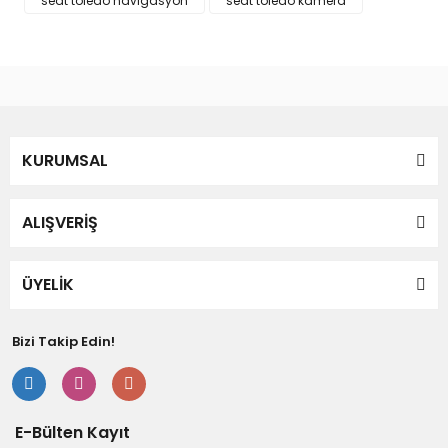
seat toledo navigasyon
seat toledo kamera
Bu ürüne benzer farklı alternatifler olmalı.
Gönder
KURUMSAL
ALIŞVERİŞ
ÜYELİK
Bizi Takip Edin!
E-Bülten Kayıt