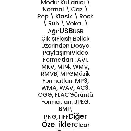
Modu: Kullanıcı \
Normal \ Caz \
Pop \ Klasik \ Rock
\ Ruh \ Vokal \
USB
Ağır
USB
ÇıkışıFlash Bellek
Üzerinden Dosya
PaylaşımıVideo
Formatları : AVI,
MKV, MP4, WMV,
RMVB, MPGMüzik
Formatları: MP3,
WMA, WAV, AC3,
OGG, FLACGörüntü
Formatları: JPEG,
BMP,
Diğer
PNG,TIFF
Özellikler
Clear