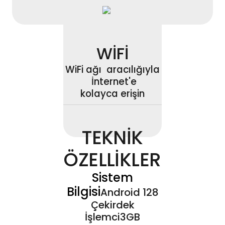
WİFİ
WiFi ağı aracılığıyla
İnternet'e
kolayca erişin
TEKNİK
ÖZELLİKLER
Sistem
Bilgisi
Android 128
Çekirdek
İşlemci3GB