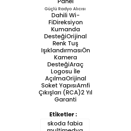
Panel
Güçlü Radyo Alıcısı
Dahili Wi-
FiDireksiyon
Kumanda
DesteğiOrijinal
Renk Tuş
IşıklandırmasıÖn
Kamera
DesteğiAraç
Logosu İle
AçılmaOrijinal
Soket YapısıAmfi
Çıkışları (RCA)2 Yıl
Garanti
Etiketler :
Bu ürünün fiyat bilgisi, resim,
skoda fabia
ürün açıklamalarında ve
diğer konularda yetersiz
Bu ürüne ilk yorumu siz yapın!
multimedya