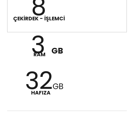
8
ÇEKİRDEK - İŞLEMCİ
3
GB
RAM
32
GB
HAFIZA