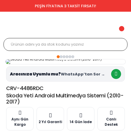
PEŞİN FİYATINA 3 TAKSİT FIRSATI!
Aracınıza Uyumlu mu?
CRV-4486RDC
Skoda Yeti Android Multimedya Sistemi (2010-
2017)
Aynı Gün
Canlı
2 Yıl Garanti
14 Gün İade
Kargo
Destek