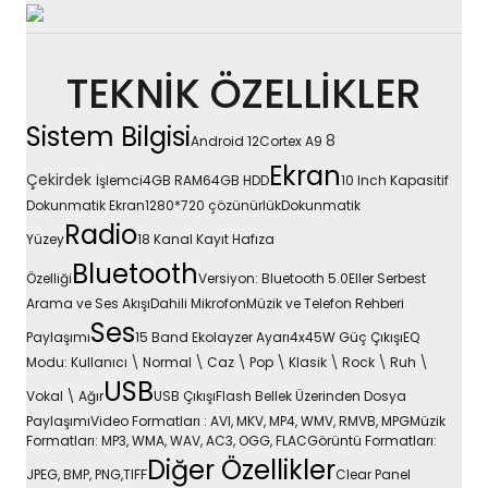
TEKNİK ÖZELLİKLER
Sistem Bilgisi
8
Android 12Cortex A9
Ekran
Çekirdek
İşlemci4GB RAM64GB HDD
10 Inch Kapasitif
Dokunmatik Ekran1280*720 çözünürlükDokunmatik
Radio
Yüzey
18 Kanal Kayıt Hafıza
Bluetooth
Özelliği
Versiyon: Bluetooth 5.0Eller Serbest
Arama ve Ses AkışıDahili MikrofonMüzik ve Telefon Rehberi
Ses
Paylaşımı
15 Band Ekolayzer Ayarı4x45W Güç ÇıkışıEQ
Modu: Kullanıcı \ Normal \ Caz \ Pop \ Klasik \ Rock \ Ruh \
USB
Vokal \ Ağır
USB ÇıkışıFlash Bellek Üzerinden Dosya
PaylaşımıVideo Formatları : AVI, MKV, MP4, WMV, RMVB, MPGMüzik
Formatları: MP3, WMA, WAV, AC3, OGG, FLACGörüntü Formatları:
Diğer Özellikler
JPEG, BMP, PNG,TIFF
Clear Panel