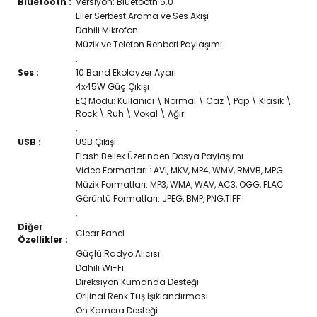
Bluetooth :
Versiyon: Bluetooth 5.0
Eller Serbest Arama ve Ses Akışı
MİNİ
PEUGEOT
Dahili Mikrofon
Müzik ve Telefon Rehberi Paylaşımı
MİTSUBİSHİ
PORSCHE
.
Ses :
10 Band Ekolayzer Ayarı
NİSSAN
RENAULT
4x45W Güç Çıkışı
EQ Modu: Kullanıcı \ Normal \ Caz \ Pop \ Klasik \
OPEL
SEAT
Rock \ Ruh \ Vokal \ Ağır
.
PEUGEOT
SKODA
USB :
USB Çıkışı
Flash Bellek Üzerinden Dosya Paylaşımı
PORSCHE
SSANGYONG
Video Formatları : AVI, MKV, MP4, WMV, RMVB, MPG
Müzik Formatları: MP3, WMA, WAV, AC3, OGG, FLAC
RENAULT
SUBARU
Görüntü Formatları: JPEG, BMP, PNG,TIFF
.
SEAT
SUZUKİ
Diğer
Clear Panel
Özellikler :
SKODA
TOYOTA
Güçlü Radyo Alıcısı
Dahili Wi-Fi
SSANGYONG
VOLKSWAGEN
Direksiyon Kumanda Desteği
Orijinal Renk Tuş Işıklandırması
SUBARU
VOLVO
Ön Kamera Desteği