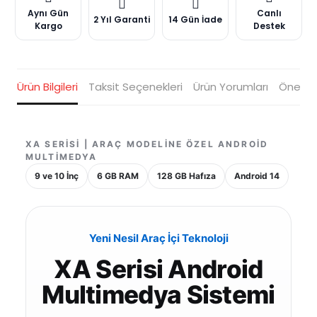
Aynı Gün
Canlı
2 Yıl Garanti
14 Gün İade
Kargo
Destek
Ürün Bilgileri
Taksit Seçenekleri
Ürün Yorumları
Öneriler
XA SERISI | ARAÇ MODELINE ÖZEL ANDROID
MULTIMEDYA
9 ve 10 İnç
6 GB RAM
128 GB Hafıza
Android 14
Yeni Nesil Araç İçi Teknoloji
XA Serisi Android
Multimedya Sistemi