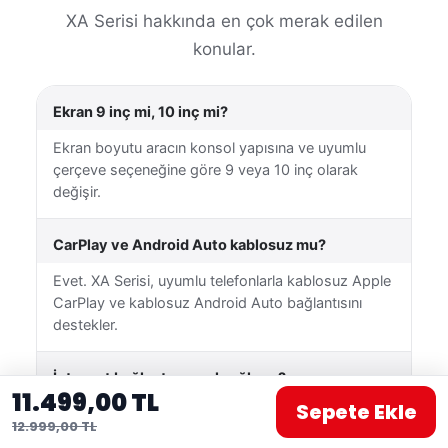
XA Serisi hakkında en çok merak edilen
konular.
Ekran 9 inç mi, 10 inç mi?
Ekran boyutu aracın konsol yapısına ve uyumlu
çerçeve seçeneğine göre 9 veya 10 inç olarak
değişir.
CarPlay ve Android Auto kablosuz mu?
Evet. XA Serisi, uyumlu telefonlarla kablosuz Apple
CarPlay ve kablosuz Android Auto bağlantısını
destekler.
İnternet bağlantısı nasıl sağlanır?
11.499,00 TL
Sepete Ekle
Cihaz Wi-Fi üzerinden uygun bir kablosuz ağa
12.999,00 TL
veya telefonunuzun mobil erişim noktasına