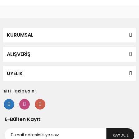
Bu ürünün fiyat bilgisi, resim, ürün açıklamalarında ve diğer
konularda yetersiz gördüğünüz noktaları öneri formunu
Bu ürüne ilk yorumu siz yapın!
kullanarak tarafımıza iletebilirsiniz.
Görüş ve önerileriniz için teşekkür ederiz.
Yorum Yaz
KURUMSAL
Ürün resmi kalitesiz, bozuk veya görüntülenemiyor.
Ürün açıklamasında eksik bilgiler bulunuyor.
Ürün bilgilerinde hatalar bulunuyor.
ALIŞVERİŞ
Ürün fiyatı diğer sitelerden daha pahalı.
Bu ürüne benzer farklı alternatifler olmalı.
ÜYELİK
Bizi Takip Edin!
Gönder
E-Bülten Kayıt
KAYDOL