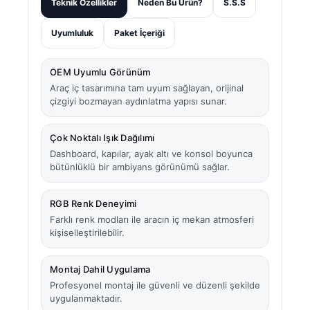
Teknik Özellikler
Neden Bu Ürün?
S.S.S
Uyumluluk
Paket İçeriği
OEM Uyumlu Görünüm
Araç iç tasarımına tam uyum sağlayan, orijinal
çizgiyi bozmayan aydınlatma yapısı sunar.
Çok Noktalı Işık Dağılımı
Dashboard, kapılar, ayak altı ve konsol boyunca
bütünlüklü bir ambiyans görünümü sağlar.
RGB Renk Deneyimi
Farklı renk modları ile aracın iç mekan atmosferi
kişiselleştirilebilir.
Montaj Dahil Uygulama
Profesyonel montaj ile güvenli ve düzenli şekilde
uygulanmaktadır.