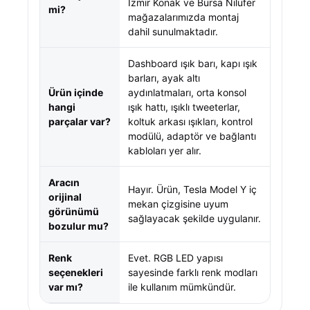
İzmir Konak ve Bursa Nilüfer
mi?
mağazalarımızda montaj
dahil sunulmaktadır.
Dashboard ışık barı, kapı ışık
barları, ayak altı
Ürün içinde
aydınlatmaları, orta konsol
hangi
ışık hattı, ışıklı tweeterlar,
parçalar var?
koltuk arkası ışıkları, kontrol
modülü, adaptör ve bağlantı
kabloları yer alır.
Aracın
Hayır. Ürün, Tesla Model Y iç
orijinal
mekan çizgisine uyum
görünümü
sağlayacak şekilde uygulanır.
bozulur mu?
Renk
Evet. RGB LED yapısı
seçenekleri
sayesinde farklı renk modları
var mı?
ile kullanım mümkündür.