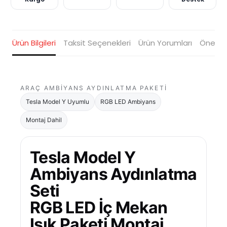
Ürün Bilgileri
Taksit Seçenekleri
Ürün Yorumları
Öneriler
ARAÇ AMBIYANS AYDINLATMA PAKETI
Tesla Model Y Uyumlu
RGB LED Ambiyans
Montaj Dahil
Tesla Model Y
Ambiyans Aydınlatma
Seti
RGB LED İç Mekan
Işık Paketi Montaj