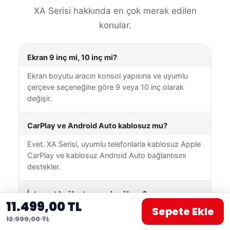
XA Serisi hakkında en çok merak edilen
konular.
Ekran 9 inç mi, 10 inç mi?
Ekran boyutu aracın konsol yapısına ve uyumlu
çerçeve seçeneğine göre 9 veya 10 inç olarak
değişir.
CarPlay ve Android Auto kablosuz mu?
Evet. XA Serisi, uyumlu telefonlarla kablosuz Apple
CarPlay ve kablosuz Android Auto bağlantısını
destekler.
İnternet bağlantısı nasıl sağlanır?
11.499,00 TL
Sepete Ekle
Cihaz Wi-Fi üzerinden uygun bir kablosuz ağa
12.999,00 TL
veya telefonunuzun mobil erişim noktasına