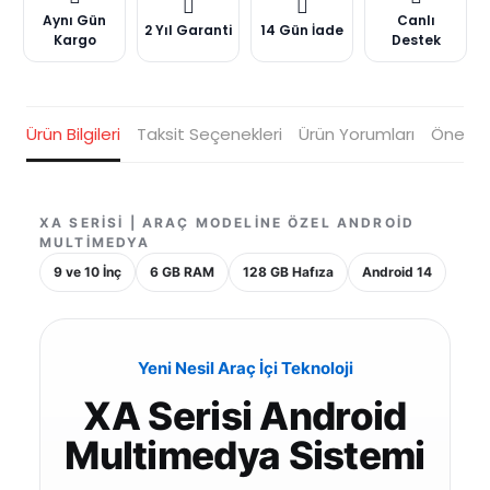
Aynı Gün
Canlı
2 Yıl Garanti
14 Gün İade
Kargo
Destek
Ürün Bilgileri
Taksit Seçenekleri
Ürün Yorumları
Öneriler
XA SERISI | ARAÇ MODELINE ÖZEL ANDROID
MULTIMEDYA
9 ve 10 İnç
6 GB RAM
128 GB Hafıza
Android 14
Yeni Nesil Araç İçi Teknoloji
XA Serisi Android
Multimedya Sistemi