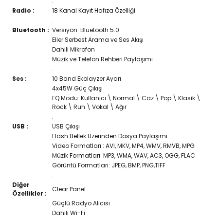
.
Radio :
18 Kanal Kayıt Hafıza Özelliği
.
Bluetooth :
Versiyon: Bluetooth 5.0
Eller Serbest Arama ve Ses Akışı
Dahili Mikrofon
Müzik ve Telefon Rehberi Paylaşımı
.
Ses :
10 Band Ekolayzer Ayarı
4x45W Güç Çıkışı
EQ Modu: Kullanıcı \ Normal \ Caz \ Pop \ Klasik \
Rock \ Ruh \ Vokal \ Ağır
.
USB :
USB Çıkışı
Flash Bellek Üzerinden Dosya Paylaşımı
Video Formatları : AVI, MKV, MP4, WMV, RMVB, MPG
Müzik Formatları: MP3, WMA, WAV, AC3, OGG, FLAC
Görüntü Formatları: JPEG, BMP, PNG,TIFF
.
Diğer
Clear Panel
Özellikler :
Güçlü Radyo Alıcısı
Dahili Wi-Fi