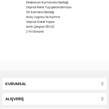
Direksiyon Kumanda Desteği
Orijinal Renk Tuş Işıklandırması
Ön Kamera Desteği
Araç Logosu İle Açılma
Orijinal Soket Yapısı
Amfi Çıkışları (RCA)
2 Yıl Garanti
Bu ürünün fiyat bilgisi, resim, ürün açıklamalarında ve diğer
konularda yetersiz gördüğünüz noktaları öneri formunu
Bu ürüne ilk yorumu siz yapın!
kullanarak tarafımıza iletebilirsiniz.
Görüş ve önerileriniz için teşekkür ederiz.
Yorum Yaz
KURUMSAL
Ürün resmi kalitesiz, bozuk veya görüntülenemiyor.
Ürün açıklamasında eksik bilgiler bulunuyor.
Ürün bilgilerinde hatalar bulunuyor.
ALIŞVERİŞ
Ürün fiyatı diğer sitelerden daha pahalı.