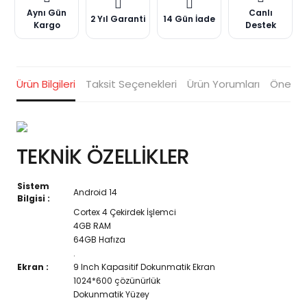
Aynı Gün
Canlı
2 Yıl Garanti
14 Gün İade
Kargo
Destek
Ürün Bilgileri
Taksit Seçenekleri
Ürün Yorumları
Öneriler
TEKNİK ÖZELLİKLER
Sistem
Android 14
Bilgisi :
Cortex 4 Çekirdek İşlemci
4GB RAM
64GB Hafıza
.
Ekran :
9 Inch Kapasitif Dokunmatik Ekran
1024*600 çözünürlük
Dokunmatik Yüzey